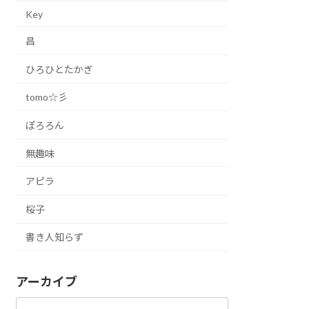
Key
昌
ひろひとたかぎ
tomo☆彡
ぽろろん
無趣味
アピラ
桜子
書き人知らず
アーカイブ
ア