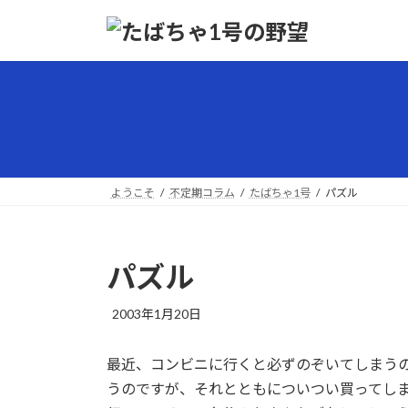
コ
ナ
ン
ビ
テ
ゲ
ン
ー
ツ
シ
へ
ョ
ス
ン
キ
に
ッ
移
ようこそ
不定期コラム
たばちゃ1号
パズル
プ
動
パズル
最
2003年1月20日
終
更
最近、コンビニに行くと必ずのぞいてしまう
新
日
うのですが、それとともについつい買ってし
時