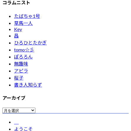
コラムニスト
たばちゃ1号
草馬一人
Key
昌
ひろひとたかぎ
tomo☆彡
ぽろろん
無趣味
アピラ
桜子
書き人知らず
アーカイブ
ア
ー
カ
ようこそ