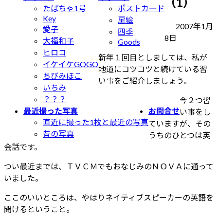
（1）
たばちゃ1号
ポストカード
Key
扉絵
2007年1月
愛子
四季
最
8日
大福和子
Goods
終
ヒロコ
新年１回目としましては、私が
更
イケイケGOGO
地道にコツコツと続けている習
新
ちびみほこ
い事をご紹介しましょう。
日
いちみ
時
？？？
今２つ習
:
最近撮った写真
お問合せ
い事をし
直近に撮った1枚と最近の写真
ていますが、その
昔の写真
うちのひとつは英
会話です。
つい最近までは、ＴＶＣＭでもおなじみのＮＯＶＡに通って
いました。
ここのいいところは、やはりネイティブスピーカーの英語を
聞けるということ。