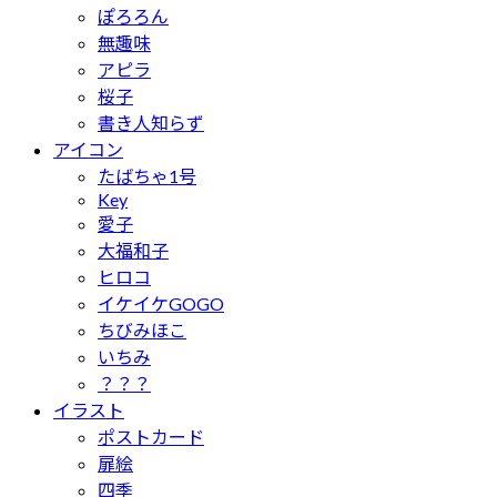
ぽろろん
無趣味
アピラ
桜子
書き人知らず
アイコン
たばちゃ1号
Key
愛子
大福和子
ヒロコ
イケイケGOGO
ちびみほこ
いちみ
？？？
イラスト
ポストカード
扉絵
四季