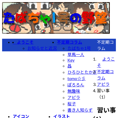
コ
ナ
ン
ビ
テ
ゲ
ン
ー
ツ
シ
へ
ョ
ようこそ
不定期コラム
不定期コ
ス
ン
お知らせと近況
たばちゃ1号
ラム
キ
に
草馬一人
ッ
移
ようこ
Key
プ
動
そ
昌
不定期コ
ひろひとたかぎ
ラム
tomo☆彡
アピラ
ぽろろん
習い事
無趣味
（1）
アピラ
桜子
習い事
書き人知らず
アイコン
イラスト