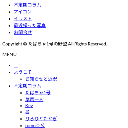
イ
不定期コラム
ブ
アイコン
イラスト
最近撮った写真
お問合せ
Copyright © たばちゃ1号の野望 All Rights Reserved.
MENU
ようこそ
お知らせと近況
不定期コラム
たばちゃ1号
草馬一人
Key
昌
ひろひとたかぎ
tomo☆彡