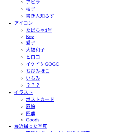
アピラ
桜子
書き人知らず
アイコン
たばちゃ1号
Key
愛子
大福和子
ヒロコ
イケイケGOGO
ちびみほこ
いちみ
？？？
イラスト
ポストカード
扉絵
四季
Goods
最近撮った写真