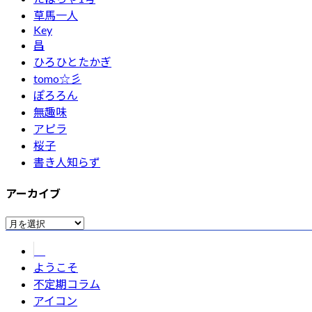
草馬一人
Key
昌
ひろひとたかぎ
tomo☆彡
ぽろろん
無趣味
アピラ
桜子
書き人知らず
アーカイブ
ア
ー
カ
ようこそ
イ
不定期コラム
ブ
アイコン