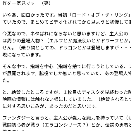
作を一気見です。（笑）
いやあ、面白かったです。当初「ロード・オブ・ザ・リング
ていたので、まとめてビデオ化されてから見ようと我慢してま
今更なので、ネタばれにならないと思いますけど、主人公の
は周りの登場人物？（エルフとか魔法使いとかドワーフとか
せん。（乗り物としての、ドラゴンとかは登場しますが・・
現になっています。
そんな中で、指輪を中心（指輪を捨てに行こうとしている、
が展開されます。脇役でしか無いと思っていた、あの登場人
た。
と、絶賛したところですが、１枚目のディスクを見終わった
映画の情報には触れない様にしていました。（絶賛されると
に対する思いこみが、あったのだと思います。
ファンタジーと言うと、主人公が強力な魔力を持っていて（
戦闘初心者が戦う（エラゴンシリーズ？）とか、伝説の勇者