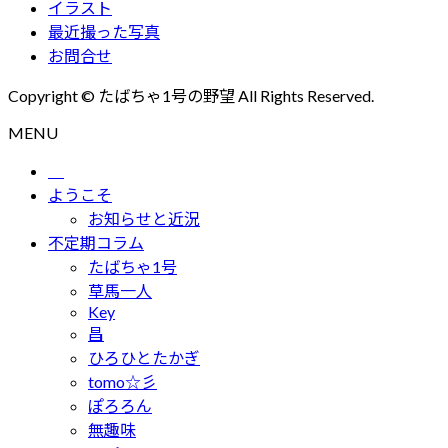
イラスト
最近撮った写真
お問合せ
Copyright © たばちゃ1号の野望 All Rights Reserved.
MENU
ようこそ
お知らせと近況
不定期コラム
たばちゃ1号
草馬一人
Key
昌
ひろひとたかぎ
tomo☆彡
ぽろろん
無趣味