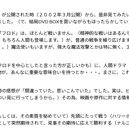
日
時
」が公開された時（２００２年３月公開）から、是非見てみた
:
した。（で、結局DVD BOXを買いながらもほったらかして
「フロド」は、ほとんど戦いません。（精神的な戦いはあるん
。もちろん人間も登場します。）が、普通の戦争を繰り広げま
・。）魔法使いもいますが、強大な魔法攻撃とかは特に無く、
フロドを中心としたと言った方が正しいかも）に、人間ドラマ
物が、あんなに重要な意味合いを持つとか・・・。まさに、こ
時の感想が「間違っていた。思いこんでいた」でした。実は、
つい見に行ってしまうから。）その為、映画や原作に対する情
もしくは、その素質を秘めていて）先頭にたって戦う（ハリー
として突然期待されて、見事その期待に応えて勝利する（ナル