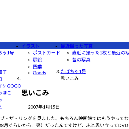
イラスト
最近撮った写真
ちゃ1号
ポストカード
直近に撮った1枚と最近の
扉絵
昔の写真
四季
たばちゃ1号
和子
Goods
思いこみ
コ
イケGOGO
思いこみ
みほこ
み
最
？
2007年1月15日
終
ブ・ザ・リングを見ました。もちろん映画館ではもうやってな
更
年の8月ぐらいから。笑）だったんですけど、ふと思い立ってDV
新