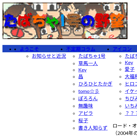
コ
ナ
ン
ビ
テ
ゲ
ン
ー
ツ
シ
へ
ョ
ようこそ
不定期コラム
アイコン
ス
ン
お知らせと近況
たばちゃ1号
たば
キ
に
Key
草馬一人
ッ
移
愛子
Key
プ
動
昌
大福
ひろひとたかぎ
ヒロ
tomo☆彡
イケ
ぽろろん
ちび
無趣味
いち
アピラ
？？
桜子
ロード・オ
書き人知らず
（2004