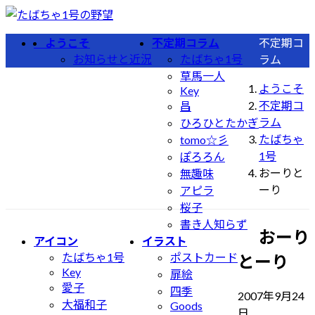
コ
ナ
ン
ビ
ようこそ
不定期コラム
不定期コ
テ
ゲ
お知らせと近況
たばちゃ1号
ラム
ン
ー
草馬一人
ツ
シ
ようこそ
Key
へ
ョ
不定期コ
昌
ス
ン
ラム
ひろひとたかぎ
キ
に
たばちゃ
tomo☆彡
ッ
移
1号
ぽろろん
プ
動
おーりと
無趣味
ーり
アピラ
桜子
書き人知らず
おーり
アイコン
イラスト
たばちゃ1号
ポストカード
とーり
Key
扉絵
愛子
四季
2007年9月24
大福和子
Goods
最
日