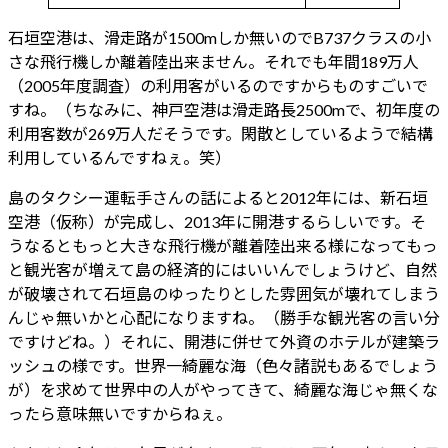
石垣空港は、滑走路が1500mしか無いのでB737クラスの小
さな飛行機しか離着陸出来ません。それでも年間189万人
（2005年度調査）の利用客がいるのですからものすごいで
すね。（ちなみに、神戸空港は滑走路長2500mで、初年度の
利用客数が269万人だそうです。閑散としているようで結構
利用しているんですねぇ。笑）
島のタクシー運転手さんの話によると2012年には、新石垣
空港（仮称）が完成し、2013年に開港するらしいです。そ
うなるともっと大きな飛行機が離着陸出来る様になってもっ
と観光客が増えて島の経済的にはいいんでしょうけど、自然
が破壊されて石垣島のゆったりとした雰囲気が壊れてしまう
んじゃ無いかと心配になりますね。（勝手な観光客の言い分
ですけどね。）それに、開港に併せて外資のホテルが建築ラ
ッシュの様です。世界一綺麗な海（色々諸説もあるでしょう
が）を求めて世界中の人がやってきて、綺麗な海じゃ無くな
ったら意味無いですからねぇ。