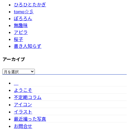
ひろひとたかぎ
tomo☆彡
ぽろろん
無趣味
アピラ
桜子
書き人知らず
アーカイブ
ア
ー
カ
ようこそ
イ
不定期コラム
ブ
アイコン
イラスト
最近撮った写真
お問合せ