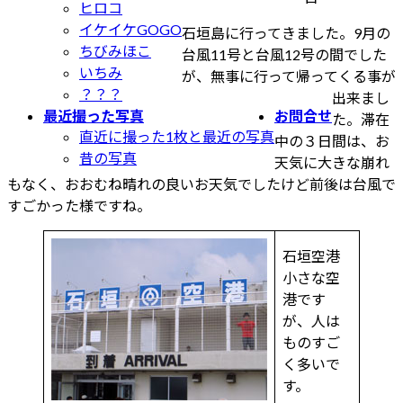
ヒロコ
終
イケイケGOGO
石垣島に行ってきました。9月の
更
ちびみほこ
台風11号と台風12号の間でした
新
いちみ
が、無事に行って帰ってくる事が
日
？？？
出来まし
時
最近撮った写真
お問合せ
た。滞在
:
直近に撮った1枚と最近の写真
中の３日間は、お
昔の写真
天気に大きな崩れ
もなく、おおむね晴れの良いお天気でしたけど前後は台風で
すごかった様ですね。
石垣空港
小さな空
港です
が、人は
ものすご
く多いで
す。