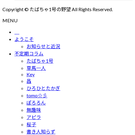
Copyright © たばちゃ1号の野望 All Rights Reserved.
MENU
ようこそ
お知らせと近況
不定期コラム
たばちゃ1号
草馬一人
Key
昌
ひろひとたかぎ
tomo☆彡
ぽろろん
無趣味
アピラ
桜子
書き人知らず