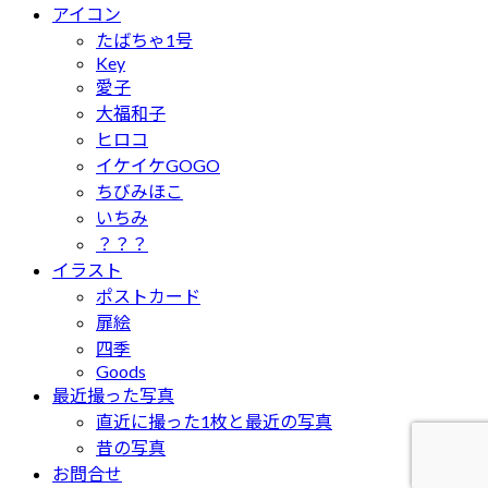
アイコン
たばちゃ1号
Key
愛子
大福和子
ヒロコ
イケイケGOGO
ちびみほこ
いちみ
？？？
イラスト
ポストカード
扉絵
四季
Goods
最近撮った写真
直近に撮った1枚と最近の写真
昔の写真
お問合せ