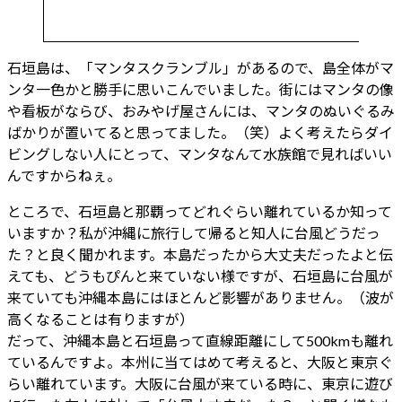
石垣島は、「マンタスクランブル」があるので、島全体がマ
ンタ一色かと勝手に思いこんでいました。街にはマンタの像
や看板がならび、おみやげ屋さんには、マンタのぬいぐるみ
ばかりが置いてると思ってました。（笑）よく考えたらダイ
ビングしない人にとって、マンタなんて水族館で見ればいい
んですからねぇ。
ところで、石垣島と那覇ってどれぐらい離れているか知って
いますか？私が沖縄に旅行して帰ると知人に台風どうだっ
た？と良く聞かれます。本島だったから大丈夫だったよと伝
えても、どうもぴんと来ていない様ですが、石垣島に台風が
来ていても沖縄本島にはほとんど影響がありません。（波が
高くなることは有りますが）
だって、沖縄本島と石垣島って直線距離にして500kmも離れ
ているんですよ。本州に当てはめて考えると、大阪と東京ぐ
らい離れています。大阪に台風が来ている時に、東京に遊び