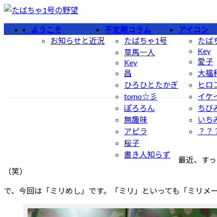
コ
ナ
ン
ビ
ようこそ
不定期コラム
アイコン
テ
ゲ
お知らせと近況
たばちゃ1号
たば
ン
ー
Key
草馬一人
ツ
シ
愛子
Key
へ
ョ
昌
大福
ス
ン
ひろひとたかぎ
ヒロ
キ
に
tomo☆彡
イケ
ッ
移
ぽろろん
ちび
プ
動
無趣味
いち
アピラ
？？
桜子
書き人知らず
最近、すっ
（笑）
で、今回は「ミリめし」です。「ミリ」といっても「ミリメ