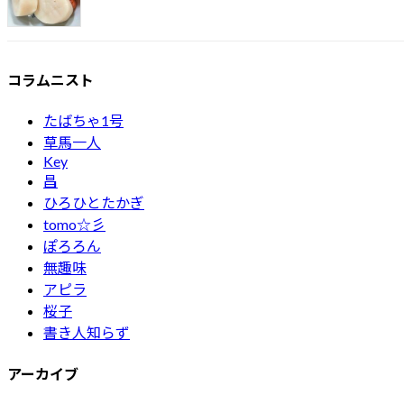
コラムニスト
たばちゃ1号
草馬一人
Key
昌
ひろひとたかぎ
tomo☆彡
ぽろろん
無趣味
アピラ
桜子
書き人知らず
アーカイブ