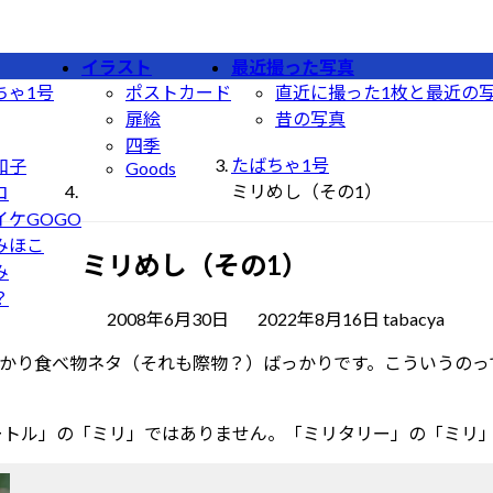
イラスト
最近撮った写真
ちゃ1号
ポストカード
直近に撮った1枚と最近の
扉絵
昔の写真
四季
たばちゃ1号
和子
Goods
ミリめし（その1）
コ
イケGOGO
みほこ
ミリめし（その1）
み
？
最
2008年6月30日
2022年8月16日
tabacya
終
かり食べ物ネタ（それも際物？）ばっかりです。こういうのっ
更
新
日
ートル」の「ミリ」ではありません。「ミリタリー」の「ミリ
時
: