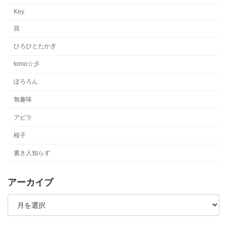
Key
昌
ひろひとたかぎ
tomo☆彡
ぽろろん
無趣味
アピラ
桜子
書き人知らず
アーカイブ
ア
ー
カ
イ