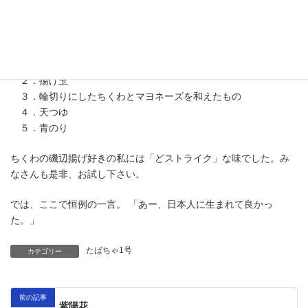
す。
勝手にレシピを紹介しちゃあまずいかもなので、材料だけ書いと
きます。（ってそれが全部だと思うけど。笑）
１．あったかごはん
２．揚げ玉
３．輪切りにしたちくわとマヨネーズを和えたもの
４．天つゆ
５．青のり
ちくわの磯辺揚げ好きの私には「どストライク」な味でした。み
なさんも是非、お試し下さい。
では、ここで恒例の一言。 「あー、日本人に生まれて良かっ
た。」
たばちゃ1号
カテゴリー
前の記事
紫陽花