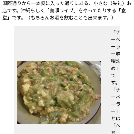
国際通りから一本奥に入った通りにある、小さな（失礼）お
店です。沖縄らしく「島唄ライブ」をやってたりする「食
堂」です。（もちろんお酒を飲むことも出来ます。）
「ナ
ーベ
ーラ
ー味
噌炒
め」
で
す。
「ナ
ーベ
ーラ
ー」
とは
「へ
ち