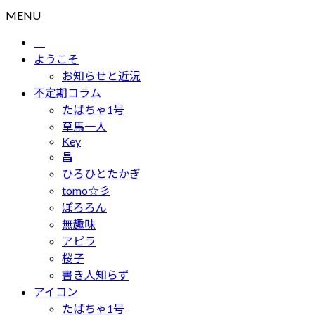
MENU
ようこそ
お知らせと近況
不定期コラム
たばちゃ1号
草馬一人
Key
昌
ひろひとたかぎ
tomo☆彡
ぽろろん
無趣味
アピラ
桜子
書き人知らず
アイコン
たばちゃ1号