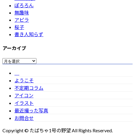
ぽろろん
無趣味
アピラ
桜子
書き人知らず
アーカイブ
ア
ー
カ
ようこそ
イ
不定期コラム
ブ
アイコン
イラスト
最近撮った写真
お問合せ
Copyright © たばちゃ1号の野望 All Rights Reserved.