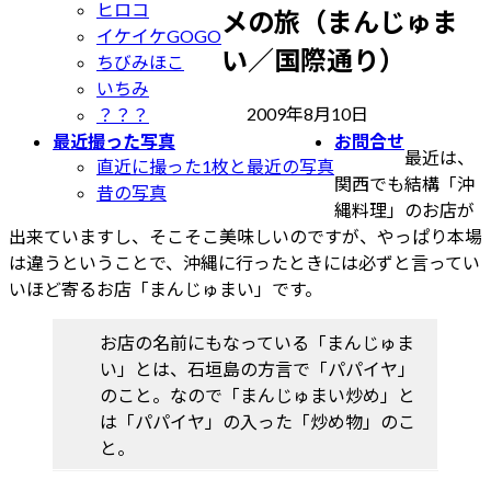
ヒロコ
メの旅（まんじゅま
イケイケGOGO
い／国際通り）
ちびみほこ
いちみ
最
2009年8月10日
？？？
終
最近撮った写真
お問合せ
最近は、
更
直近に撮った1枚と最近の写真
関西でも結構「沖
新
昔の写真
縄料理」のお店が
日
出来ていますし、そこそこ美味しいのですが、やっぱり本場
時
は違うということで、沖縄に行ったときには必ずと言ってい
:
いほど寄るお店「まんじゅまい」です。
お店の名前にもなっている「まんじゅま
い」とは、石垣島の方言で「パパイヤ」
のこと。なので「まんじゅまい炒め」と
は「パパイヤ」の入った「炒め物」のこ
と。