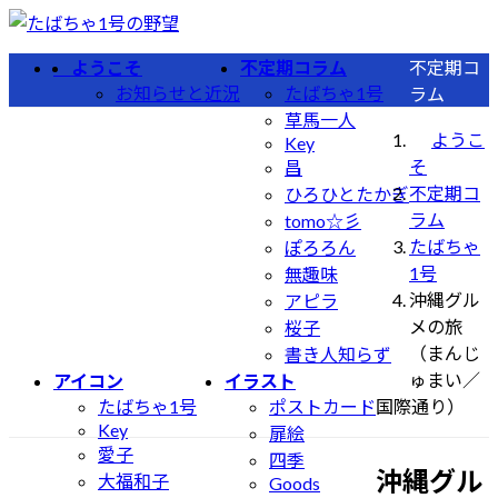
コ
ナ
ン
ビ
ようこそ
不定期コラム
不定期コ
テ
ゲ
お知らせと近況
たばちゃ1号
ラム
ン
ー
草馬一人
ツ
シ
ようこ
Key
へ
ョ
そ
昌
ス
ン
不定期コ
ひろひとたかぎ
キ
に
ラム
tomo☆彡
ッ
移
たばちゃ
ぽろろん
プ
動
1号
無趣味
沖縄グル
アピラ
メの旅
桜子
（まんじ
書き人知らず
ゅまい／
アイコン
イラスト
たばちゃ1号
ポストカード
国際通り）
Key
扉絵
愛子
四季
沖縄グル
大福和子
Goods