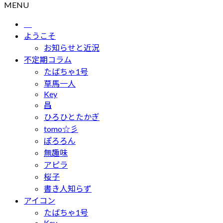
MENU
ようこそ
お知らせと近況
不定期コラム
たばちゃ1号
草馬一人
Key
昌
ひろひとたかぎ
tomo☆彡
ぽろろん
無趣味
アピラ
桜子
書き人知らず
アイコン
たばちゃ1号
Key