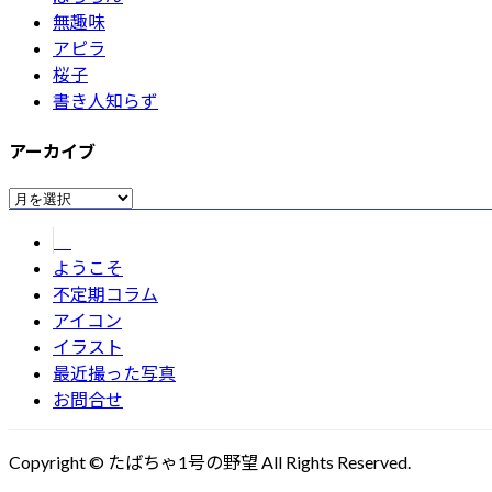
無趣味
アピラ
桜子
書き人知らず
アーカイブ
ア
ー
カ
ようこそ
イ
不定期コラム
ブ
アイコン
イラスト
最近撮った写真
お問合せ
Copyright © たばちゃ1号の野望 All Rights Reserved.