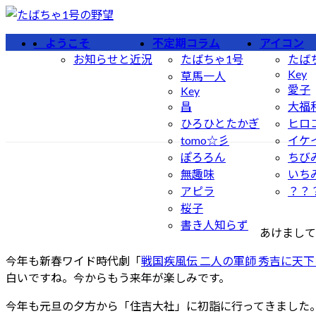
コ
ナ
ン
ビ
ようこそ
不定期コラム
アイコン
テ
ゲ
お知らせと近況
たばちゃ1号
たば
ン
ー
Key
草馬一人
ツ
シ
愛子
Key
へ
ョ
昌
大福
ス
ン
ひろひとたかぎ
ヒロ
キ
に
tomo☆彡
イケ
ッ
移
ぽろろん
ちび
プ
動
無趣味
いち
アピラ
？？
桜子
書き人知らず
あけまして
今年も新春ワイド時代劇「
戦国疾風伝 二人の軍師 秀吉に天
白いですね。今からもう来年が楽しみです。
今年も元旦の夕方から「住吉大社」に初詣に行ってきました