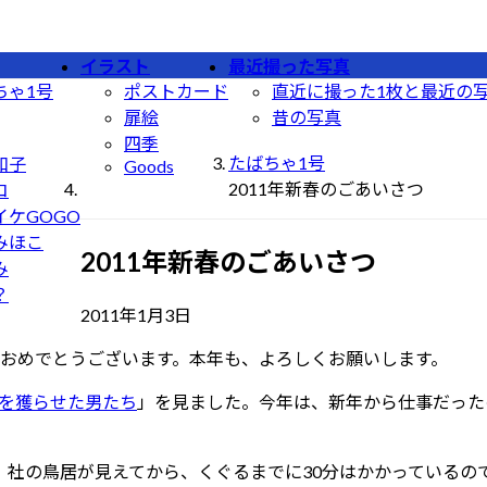
イラスト
最近撮った写真
ちゃ1号
ポストカード
直近に撮った1枚と最近の
扉絵
昔の写真
四季
たばちゃ1号
和子
Goods
2011年新春のごあいさつ
コ
イケGOGO
みほこ
2011年新春のごあいさつ
み
？
最
2011年1月3日
終
おめでとうございます。本年も、よろしくお願いします。
更
新
下を獲らせた男たち
」を見ました。今年は、新年から仕事だった
日
時
:
。社の鳥居が見えてから、くぐるまでに30分はかかっているの