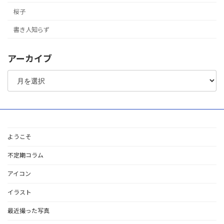
桜子
書き人知らず
アーカイブ
ア
ー
カ
イ
ブ
ようこそ
不定期コラム
アイコン
イラスト
最近撮った写真