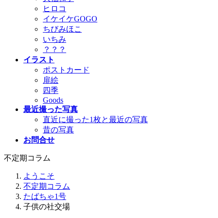
ヒロコ
イケイケGOGO
ちびみほこ
いちみ
？？？
イラスト
ポストカード
扉絵
四季
Goods
最近撮った写真
直近に撮った1枚と最近の写真
昔の写真
お問合せ
不定期コラム
ようこそ
不定期コラム
たばちゃ1号
子供の社交場