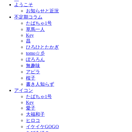
ようこそ
お知らせと近況
不定期コラム
たばちゃ1号
草馬一人
Key
昌
ひろひとたかぎ
tomo☆彡
ぽろろん
無趣味
アピラ
桜子
書き人知らず
アイコン
たばちゃ1号
Key
愛子
大福和子
ヒロコ
イケイケGOGO