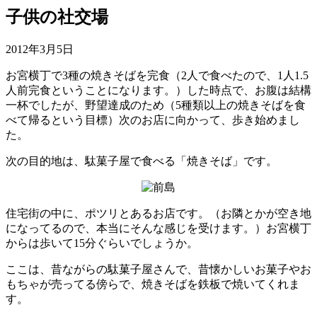
子供の社交場
最
2012年3月5日
終
お宮横丁で3種の焼きそばを完食（2人で食べたので、1人1.5
更
人前完食ということになります。）した時点で、お腹は結構
新
一杯でしたが、野望達成のため（5種類以上の焼きそばを食
日
べて帰るという目標）次のお店に向かって、歩き始めまし
時
た。
:
次の目的地は、駄菓子屋で食べる「焼きそば」です。
住宅街の中に、ポツリとあるお店です。（お隣とかが空き地
になってるので、本当にそんな感じを受けます。）お宮横丁
からは歩いて15分ぐらいでしょうか。
ここは、昔ながらの駄菓子屋さんで、昔懐かしいお菓子やお
もちゃが売ってる傍らで、焼きそばを鉄板で焼いてくれま
す。