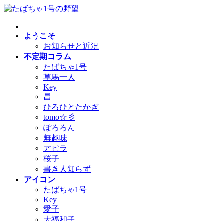
コ
ナ
ン
ビ
テ
ゲ
ようこそ
ン
ー
お知らせと近況
ツ
シ
不定期コラム
へ
ョ
たばちゃ1号
ス
ン
草馬一人
キ
に
Key
ッ
移
昌
プ
動
ひろひとたかぎ
tomo☆彡
ぽろろん
無趣味
アピラ
桜子
書き人知らず
アイコン
たばちゃ1号
Key
愛子
大福和子