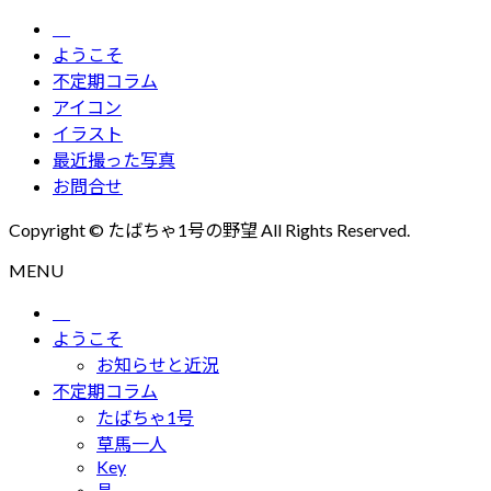
ー
カ
ようこそ
イ
不定期コラム
ブ
アイコン
イラスト
最近撮った写真
お問合せ
Copyright © たばちゃ1号の野望 All Rights Reserved.
MENU
ようこそ
お知らせと近況
不定期コラム
たばちゃ1号
草馬一人
Key
昌