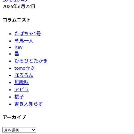
2026年6月22日
コラムニスト
たばちゃ1号
草馬一人
Key
昌
ひろひとたかぎ
tomo☆彡
ぽろろん
無趣味
アピラ
桜子
書き人知らず
アーカイブ
ア