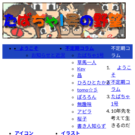
コ
ナ
ン
ビ
テ
ゲ
ン
ー
ツ
シ
へ
ョ
ようこそ
不定期コラム
不定期コ
ス
ン
お知らせと近況
たばちゃ1号
ラム
キ
に
草馬一人
ッ
移
ようこ
Key
プ
動
そ
昌
不定期コ
ひろひとたかぎ
ラム
tomo☆彡
たばちゃ
ぽろろん
1号
無趣味
10年先を
アピラ
考えて生
桜子
きるのだ
書き人知らず
アイコン
イラスト