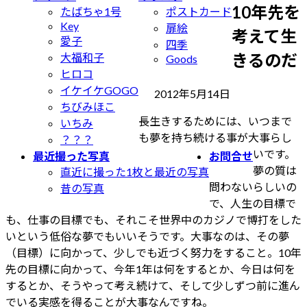
10年先を
たばちゃ1号
ポストカード
Key
扉絵
考えて生
愛子
四季
きるのだ
大福和子
Goods
ヒロコ
イケイケGOGO
最
2012年5月14日
ちびみほこ
終
長生きするためには、いつまで
いちみ
更
も夢を持ち続ける事が大事らし
？？？
新
いです。
最近撮った写真
お問合せ
日
夢の質は
直近に撮った1枚と最近の写真
時
問わないらしいの
昔の写真
:
で、人生の目標で
も、仕事の目標でも、それこそ世界中のカジノで博打をした
いという低俗な夢でもいいそうです。大事なのは、その夢
（目標）に向かって、少しでも近づく努力をすること。10年
先の目標に向かって、今年1年は何をするとか、今日は何を
するとか、そうやって考え続けて、そして少しずつ前に進ん
でいる実感を得ることが大事なんですね。