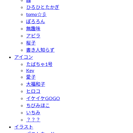
ひろひとたかぎ
tomo☆彡
ぽろろん
無趣味
アピラ
桜子
書き人知らず
アイコン
たばちゃ1号
Key
愛子
大福和子
ヒロコ
イケイケGOGO
ちびみほこ
いちみ
？？？
イラスト