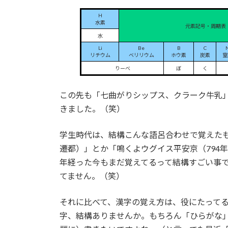
:
H
水素
元素記号・周期表
水
Li
Be
B
C
リチウム
ベリリウム
ホウ素
炭素
窒
りーべ
ぼ
く
この先も「七曲がりシップス、クラーク牛乳
きました。（笑）
学生時代は、結構こんな語呂合わせで覚えたも
遷都）」とか「鳴くよウグイス平安京（794
年経った今もまだ覚えてるって結構すごい事
てません。（笑）
それに比べて、漢字の覚え方は、役にたって
字、結構ありませんか。もちろん「ひらがな