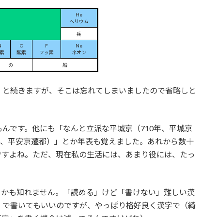
He
ヘリウム
兵
N
O
F
Ne
素
酸素
フッ素
ネオン
の
船
」と続きますが、そこは忘れてしまいましたので省略しと
んです。他にも「なんと立派な平城京（710年、平城京
年、平安京遷都）」とか年表も覚えました。あれから数十
ですよね。ただ、現在私の生活には、あまり役には、たっ
るかも知れません。「読める」けど「書けない」難しい漢
」で書いてもいいのですが、やっぱり格好良く漢字で（綺