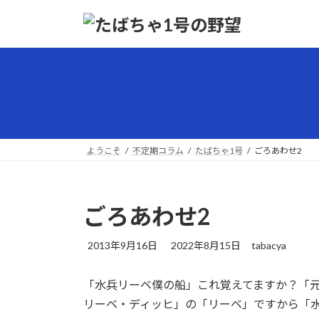
コ
ナ
ン
ビ
テ
ゲ
ン
ー
ツ
シ
へ
ョ
ス
ン
キ
に
ッ
移
ようこそ
不定期コラム
たばちゃ1号
ごろあわせ2
プ
動
ごろあわせ2
最
2013年9月16日
2022年8月15日
tabacya
終
更
「水兵リーベ僕の船」これ覚えてますか？「
新
日
リーベ・ディッヒ」の「リーベ」ですから「
時