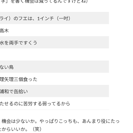
「字」を書く機会は減ってるんですけどね）
ライ）のフエは、1インチ（一吋）
高木
水を両手ですくう
ない鳥
理矢理三個食った
浦和で缶拾い
たせるのに苦労する弱ってるから
く機会は少ないか。やっぱりこっちも、あんまり役にたっ
たからいいか。（笑）