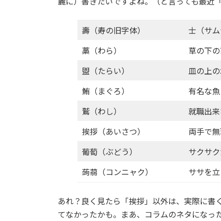
麗に）書きたいですよね。（と言っても最近
壽（寿の旧字体）
士（サム
藁（わら）
草の下の
盥（たらい）
皿の上の
鮪（まぐろ）
有名な魚
鷲（わし）
就職出来
挨拶（あいさつ）
両手で無
葡萄（ぶどう）
サクサク
蒟蒻（コンニャク）
ササを立
あれ？良く見たら「挨拶」以外は、実際に書
てなかったかも。まあ、コラムのネタになっ