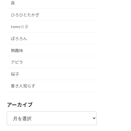
昌
ひろひとたかぎ
tomo☆彡
ぽろろん
無趣味
アピラ
桜子
書き人知らず
アーカイブ
ア
ー
カ