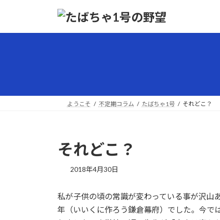
コ
ナ
ン
ビ
テ
ゲ
ン
ー
ツ
シ
へ
ョ
ス
ン
キ
に
ッ
移
ようこそ
不定期コラム
たばちゃ1号
それどこ？
プ
動
それどこ？
最
2018年4月30日
終
更
私が子供の頃の常識が変わっている事が沢山あ
新
日
年（いいくに作ろう鎌倉幕府）でした。今では
時