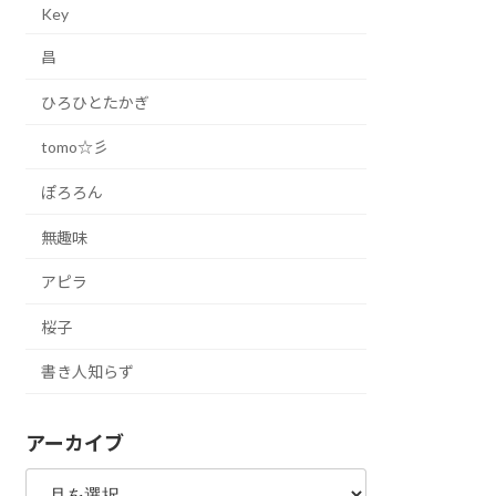
Key
昌
ひろひとたかぎ
tomo☆彡
ぽろろん
無趣味
アピラ
桜子
書き人知らず
アーカイブ
ア