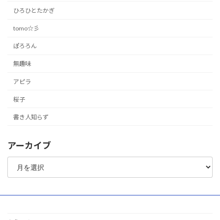
ひろひとたかぎ
tomo☆彡
ぽろろん
無趣味
アピラ
桜子
書き人知らず
アーカイブ
ア
ー
カ
イ
ブ