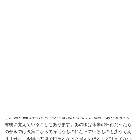
コモンA館でアクセサリーの値切りに挑戦したり（惨敗。笑）
こうやって振り返ると結構あちこち楽しんでたのが思い出されま
す。55年前は子供だったので記憶が薄れている所もありますが、
鮮明に覚えていることもあります。あの頃は未来の技術だったも
のが今では現実になって身近なものになっているものも少なくあ
りません。今回の万博で目玉となった展示のほとんどは見てない