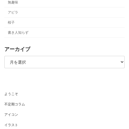
無趣味
アピラ
桜子
書き人知らず
アーカイブ
ア
ー
カ
イ
ブ
ようこそ
不定期コラム
アイコン
イラスト