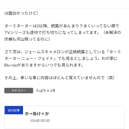
打ち切りになったみたいです。（観客の評判も駄目だったそう。私
は面白かったけど）
ターミネーターは2以降、続篇があんまりうまくいってない様で
TVシリーズも途中で打ち切りになってしまってます。（未解決の
伏線も沢山残ってるのに）
さて次は、ジェームスキャメロンが正統続篇としている「ターミ
ネーター ニュー・フェイト」でも見るとしましょう。わが家に
Blu-rayがありますからいつでも見られます。
その上、幸いな事に内容はほとんど覚えていませんので（笑）
たばちゃ1号
カテゴリー
前の記事
ホ→負け＋か
2026年3月2日