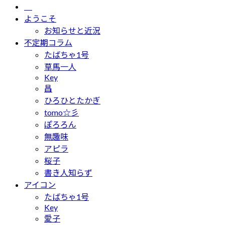
ようこそ
お知らせと近況
不定期コラム
たばちゃ1号
草馬一人
Key
昌
ひろひとたかぎ
tomo☆彡
ぽろろん
無趣味
アピラ
桜子
書き人知らず
アイコン
たばちゃ1号
Key
愛子