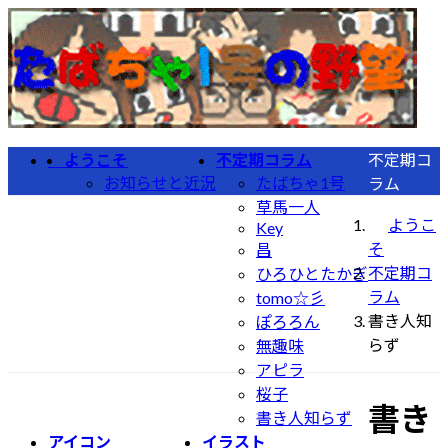
コ
ナ
ン
ビ
テ
ゲ
ン
ー
ツ
シ
へ
ョ
ようこそ
不定期コラム
不定期コ
ス
ン
お知らせと近況
たばちゃ1号
ラム
キ
に
草馬一人
ッ
移
ようこ
Key
プ
動
そ
昌
不定期コ
ひろひとたかぎ
ラム
tomo☆彡
書き人知
ぽろろん
らず
無趣味
アピラ
桜子
書き
書き人知らず
アイコン
イラスト