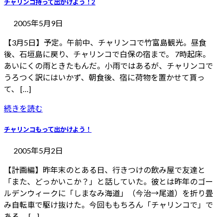
チャリンコ持って出かけよう！2
2005年5月9日
【3月5日】予定。午前中、チャリンコで竹富島観光。昼食
後、石垣島に戻り、チャリンコで白保の宿まで。 7時起床。
あいにくの雨ときたもんだ。小雨ではあるが、チャリンコで
うろつく訳にはいかず、朝食後、宿に荷物を置かせて貰っ
て、 […]
続きを読む
チャリンコもって出かけよう！
2005年5月2日
【計画編】昨年末のとある日、行きつけの飲み屋で友達と
「また、どっかいこか？」と話していた。彼とは昨年のゴー
ルデンウィークに「しまなみ海道」（今治→尾道）を折り畳
み自転車で駆け抜けた。今回ももちろん「チャリンコで」で
ある。 […]