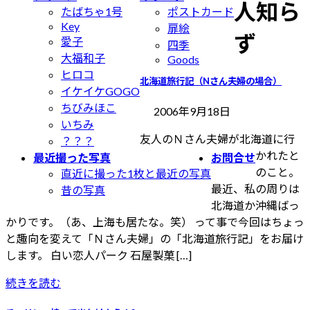
人知ら
たばちゃ1号
ポストカード
Key
扉絵
ず
愛子
四季
大福和子
Goods
ヒロコ
北海道旅行記（Nさん夫婦の場合）
イケイケGOGO
ちびみほこ
2006年9月18日
いちみ
友人のＮさん夫婦が北海道に行
？？？
かれたと
最近撮った写真
お問合せ
のこと。
直近に撮った1枚と最近の写真
最近、私の周りは
昔の写真
北海道か沖縄ばっ
かりです。（あ、上海も居たな。笑） って事で今回はちょっ
と趣向を変えて「Ｎさん夫婦」の「北海道旅行記」をお届け
します。 白い恋人パーク 石屋製菓 […]
続きを読む