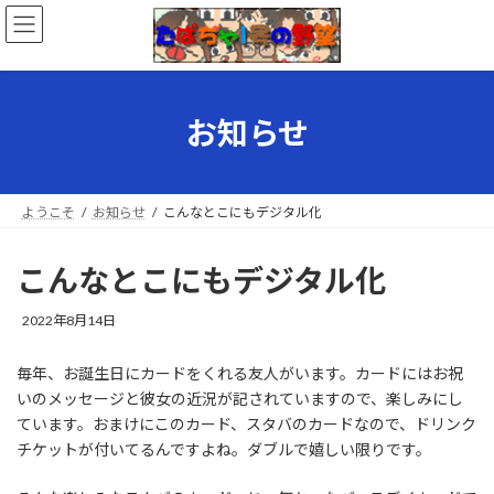
コ
ナ
ン
ビ
テ
ゲ
ン
ー
ツ
シ
へ
ョ
お知らせ
ス
ン
キ
に
ッ
移
プ
動
ようこそ
お知らせ
こんなとこにもデジタル化
こんなとこにもデジタル化
最
2022年8月14日
終
更
毎年、お誕生日にカードをくれる友人がいます。カードにはお祝
新
いのメッセージと彼女の近況が記されていますので、楽しみにし
日
時
ています。おまけにこのカード、スタバのカードなので、ドリンク
:
チケットが付いてるんですよね。ダブルで嬉しい限りです。