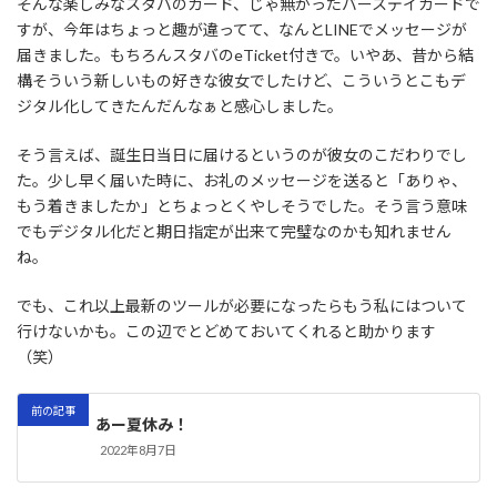
そんな楽しみなスタバのカード、じゃ無かったバースデイカードで
すが、今年はちょっと趣が違ってて、なんとLINEでメッセージが
届きました。もちろんスタバのeTicket付きで。いやあ、昔から結
構そういう新しいもの好きな彼女でしたけど、こういうとこもデ
ジタル化してきたんだんなぁと感心しました。
そう言えば、誕生日当日に届けるというのが彼女のこだわりでし
た。少し早く届いた時に、お礼のメッセージを送ると「ありゃ、
もう着きましたか」とちょっとくやしそうでした。そう言う意味
でもデジタル化だと期日指定が出来て完璧なのかも知れません
ね。
でも、これ以上最新のツールが必要になったらもう私にはついて
行けないかも。この辺でとどめておいてくれると助かります
（笑）
前の記事
あー夏休み！
2022年8月7日