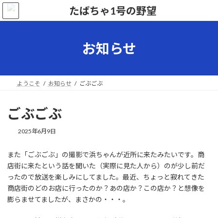
コ
ナ
ン
ビ
テ
ゲ
ン
ー
ツ
シ
お知らせ
へ
ョ
ス
ン
キ
に
ッ
移
ようこそ
お知らせ
ごぶごぶ
プ
動
ごぶごぶ
最
2025年6月9日
終
更
また「ごぶごぶ」の撮影で浜ちゃんが近所に来たみたいです。商
新
店街に来たという話を聞いた（実際に見た人から）のが少し前だ
日
時
ったので放送を楽しみにしてました。最近、ちょっと寂れてきた
:
商店街のどのお店に行ったのか？あの店か？この店か？と想像を
膨らませてましたが、まさかの・・・。