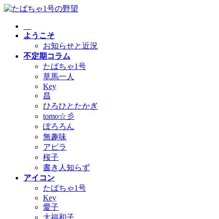
コ
ナ
ン
ビ
テ
ゲ
ようこそ
ン
ー
お知らせと近況
ツ
シ
不定期コラム
へ
ョ
たばちゃ1号
ス
ン
草馬一人
キ
に
Key
ッ
移
昌
プ
動
ひろひとたかぎ
tomo☆彡
ぽろろん
無趣味
アピラ
桜子
書き人知らず
アイコン
たばちゃ1号
Key
愛子
大福和子