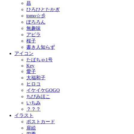
昌
ひろひとたかぎ
tomo☆彡
ぽろろん
無趣味
アピラ
桜子
書き人知らず
アイコン
たばちゃ1号
Key
愛子
大福和子
ヒロコ
イケイケGOGO
ちびみほこ
いちみ
？？？
イラスト
ポストカード
扉絵