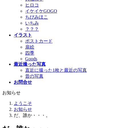
ヒロコ
イケイケGOGO
ちびみほこ
いちみ
？？？
イラスト
ポストカード
扉絵
四季
Goods
最近撮った写真
直近に撮った1枚と最近の写真
昔の写真
お問合せ
お知らせ
ようこそ
お知らせ
だ、誰か・・・。