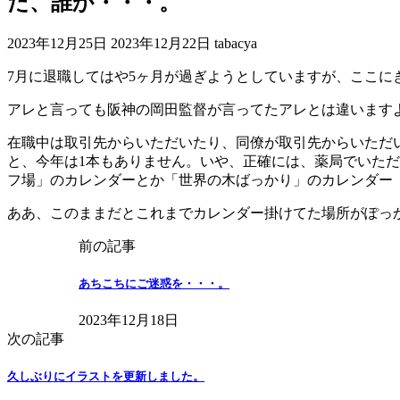
だ、誰か・・・。
最
2023年12月25日
2023年12月22日
tabacya
終
7月に退職してはや5ヶ月が過ぎようとしていますが、ここ
更
新
アレと言っても阪神の岡田監督が言ってたアレとは違います
日
時
在職中は取引先からいただいたり、同僚が取引先からいただ
:
と、今年は1本もありません。いや、正確には、薬局でいた
フ場」のカレンダーとか「世界の木ばっかり」のカレンダー
ああ、このままだとこれまでカレンダー掛けてた場所がぽっ
前の記事
あちこちにご迷惑を・・・。
2023年12月18日
次の記事
久しぶりにイラストを更新しました。