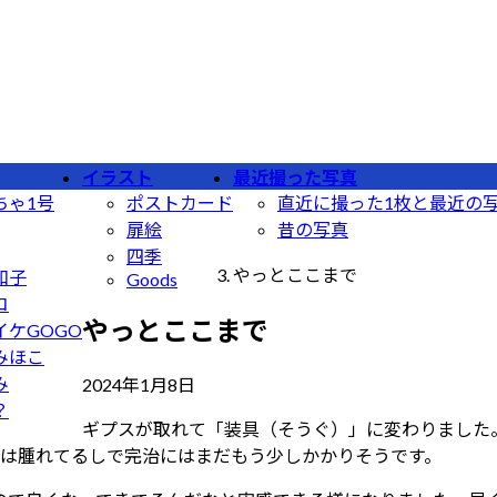
イラスト
最近撮った写真
ちゃ1号
ポストカード
直近に撮った1枚と最近の
扉絵
昔の写真
四季
やっとここまで
和子
Goods
コ
やっとここまで
イケGOGO
みほこ
最
み
2024年1月8日
終
？
ギプスが取れて「装具（そうぐ）」に変わりました
更
は腫れてるしで完治にはまだもう少しかかりそうです。
新
日