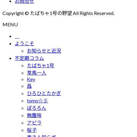
お問合せ
Copyright © たばちゃ1号の野望 All Rights Reserved.
MENU
ようこそ
お知らせと近況
不定期コラム
たばちゃ1号
草馬一人
Key
昌
ひろひとたかぎ
tomo☆彡
ぽろろん
無趣味
アピラ
桜子