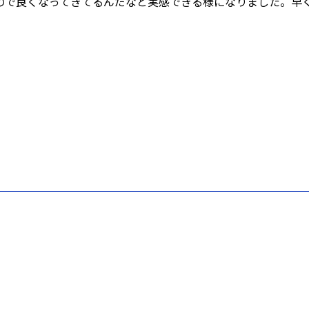
ので良くなってきてるんだなと実感できる様になりました。早
時
: