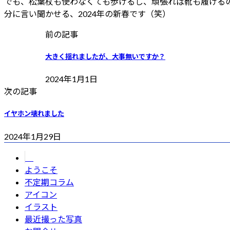
でも、松葉杖も使わなくても歩けるし、頑張れば靴も履ける
分に言い聞かせる、2024年の新春です（笑）
前の記事
大きく揺れましたが、大事無いですか？
2024年1月1日
次の記事
イヤホン壊れました
2024年1月29日
ようこそ
不定期コラム
アイコン
イラスト
最近撮った写真