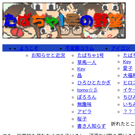
コ
ナ
ン
ビ
テ
ゲ
ン
ー
ツ
シ
へ
ョ
ようこそ
不定期コラム
アイコン
ス
ン
お知らせと近況
たばちゃ1号
たば
キ
に
Key
草馬一人
ッ
移
愛子
Key
プ
動
昌
大福
ひろひとたかぎ
ヒロ
tomo☆彡
イケ
ぽろろん
ちび
無趣味
いち
アピラ
？？
桜子
折れたとこ
書き人知らず