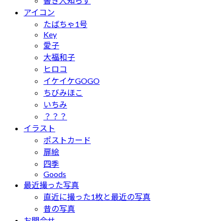
書き人知らず
アイコン
たばちゃ1号
Key
愛子
大福和子
ヒロコ
イケイケGOGO
ちびみほこ
いちみ
？？？
イラスト
ポストカード
扉絵
四季
Goods
最近撮った写真
直近に撮った1枚と最近の写真
昔の写真
お問合せ