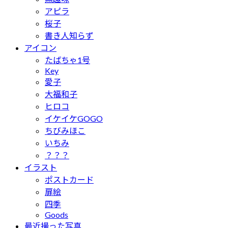
アピラ
桜子
書き人知らず
アイコン
たばちゃ1号
Key
愛子
大福和子
ヒロコ
イケイケGOGO
ちびみほこ
いちみ
？？？
イラスト
ポストカード
扉絵
四季
Goods
最近撮った写真