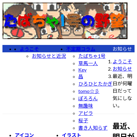
コ
ナ
ン
ビ
テ
ゲ
ン
ー
ツ
シ
へ
ョ
ようこそ
不定期コラム
お知らせ
ス
ン
お知らせと近況
たばちゃ1号
キ
に
ようこそ
草馬一人
ッ
移
お知らせ
Key
プ
動
最近、明
昌
日が何曜
ひろひとたかぎ
日だって
tomo☆彡
気にしな
ぽろろん
い。
無趣味
アピラ
桜子
最近、
書き人知らず
明日が
アイコン
イラスト