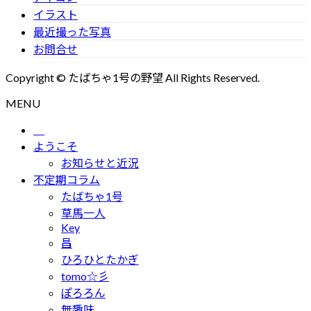
イラスト
最近撮った写真
お問合せ
Copyright © たばちゃ1号の野望 All Rights Reserved.
MENU
ようこそ
お知らせと近況
不定期コラム
たばちゃ1号
草馬一人
Key
昌
ひろひとたかぎ
tomo☆彡
ぽろろん
無趣味