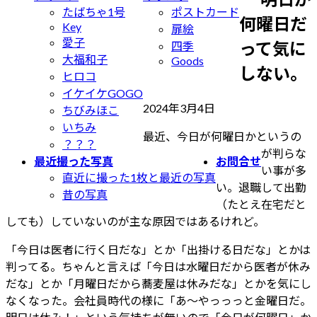
たばちゃ1号
ポストカード
何曜日だ
Key
扉絵
愛子
って気に
四季
大福和子
Goods
しない。
ヒロコ
イケイケGOGO
最
2024年3月4日
ちびみほこ
終
いちみ
最近、今日が何曜日かというの
更
？？？
が判らな
新
最近撮った写真
お問合せ
い事が多
日
直近に撮った1枚と最近の写真
い。退職して出勤
時
昔の写真
（たとえ在宅だと
:
しても）していないのが主な原因ではあるけれど。
「今日は医者に行く日だな」とか「出掛ける日だな」とかは
判ってる。ちゃんと言えば「今日は水曜日だから医者が休み
だな」とか「月曜日だから蕎麦屋は休みだな」とかを気にし
なくなった。会社員時代の様に「あ〜やっっっと金曜日だ。