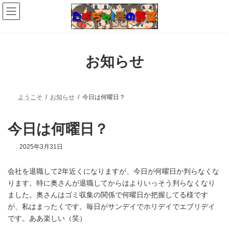
コ
ナ
ン
ビ
テ
ゲ
ン
ー
ツ
シ
へ
ョ
お知らせ
ス
ン
キ
に
ッ
移
プ
動
ようこそ
お知らせ
今日は何曜日？
今日は何曜日？
最
2025年3月31日
終
更
会社を退職して2年近くになりますが、今日が何曜日か判らなくな
新
日
ります。特に奥さんが退職してからはよりいっそう判らなくなり
時
ました。奥さんはゴミ収集の関係で何曜日か把握してる様です
:
が、私はまったくです。毎日がサンデイでホリデイでエブリデイ
です。ああ楽しい（笑）