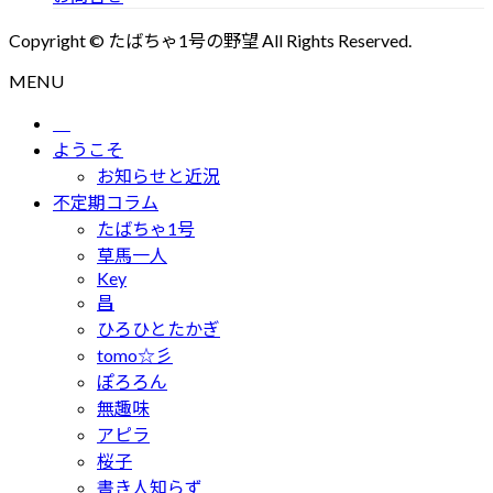
Copyright © たばちゃ1号の野望 All Rights Reserved.
MENU
ようこそ
お知らせと近況
不定期コラム
たばちゃ1号
草馬一人
Key
昌
ひろひとたかぎ
tomo☆彡
ぽろろん
無趣味
アピラ
桜子
書き人知らず