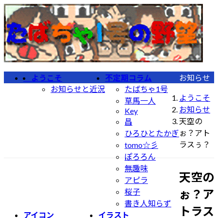
コ
ナ
ン
ビ
テ
ゲ
ン
ー
ツ
シ
へ
ョ
ようこそ
不定期コラム
お知らせ
ス
ン
お知らせと近況
たばちゃ1号
キ
に
ようこそ
草馬一人
ッ
移
お知らせ
Key
プ
動
天空の
昌
ぉ？アト
ひろひとたかぎ
ラスぅ？
tomo☆彡
ぽろろん
無趣味
天空の
アピラ
ぉ？ア
桜子
書き人知らず
トラス
アイコン
イラスト