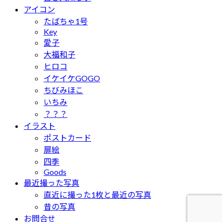
アイコン
たばちゃ1号
Key
愛子
大福和子
ヒロコ
イケイケGOGO
ちびみほこ
いちみ
？？？
イラスト
ポストカード
扉絵
四季
Goods
最近撮った写真
直近に撮った1枚と最近の写真
昔の写真
お問合せ