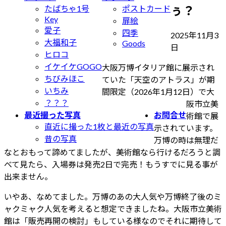
ぅ？
たばちゃ1号
ポストカード
Key
扉絵
愛子
四季
2025年11月3
大福和子
Goods
最
日
ヒロコ
終
イケイケGOGO
大阪万博イタリア館に展示され
更
ちびみほこ
ていた「天空のアトラス」が期
新
いちみ
間限定（2026年1月12日）で大
日
？？？
阪市立美
時
最近撮った写真
お問合せ
術館で展
:
直近に撮った1枚と最近の写真
示されています。
昔の写真
万博の時は無理だ
なとおもって諦めてましたが、美術館なら行けるだろうと調
べて見たら、入場券は発売2日で完売！もうすでに見る事が
出来ません。
いやあ、なめてました。万博のあの大人気や万博終了後のミ
ャクミャク人気を考えると想定できましたね。大阪市立美術
館は「販売再開の検討」もしている様なのでそれに期待して