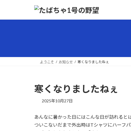
コ
ナ
ン
ビ
テ
ゲ
ン
ー
ツ
シ
へ
ョ
ス
ン
キ
に
ッ
移
ようこそ
お知らせ
寒くなりましたねぇ
プ
動
寒くなりましたねぇ
最
2025年10月27日
終
更
あんなに暑かった日にはこんな日が訪れると
新
日
ついこないだまで外出時はTシャツにハーフ
時