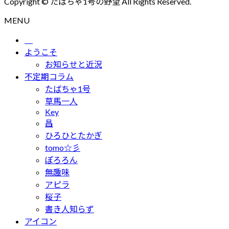
Copyright © たばちゃ1号の野望 All Rights Reserved.
MENU
ようこそ
お知らせと近況
不定期コラム
たばちゃ1号
草馬一人
Key
昌
ひろひとたかぎ
tomo☆彡
ぽろろん
無趣味
アピラ
桜子
書き人知らず
アイコン