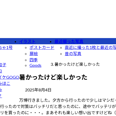
イラスト
最近撮った写真
ちゃ1号
ポストカード
直近に撮った1枚と最近の
扉絵
昔の写真
四季
暑かったけど楽しかった
和子
Goods
コ
暑かったけど楽しかった
イケGOGO
みほこ
最
み
2025年8月4日
終
？
万博行きました。夕方から行ったので少しはマシだ
更
行ったので対策はバッチリだと思ったのに、途中でバッテリが
新
リを買ったのに・・・。まあそれも楽しい想い出ですけどね（
日