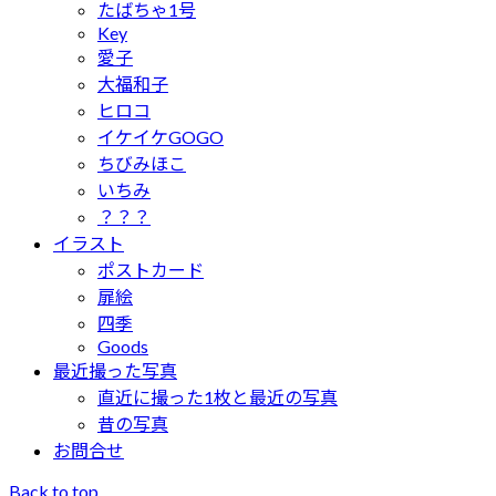
たばちゃ1号
Key
愛子
大福和子
ヒロコ
イケイケGOGO
ちびみほこ
いちみ
？？？
イラスト
ポストカード
扉絵
四季
Goods
最近撮った写真
直近に撮った1枚と最近の写真
昔の写真
お問合せ
Back to top