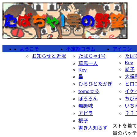
コ
ナ
ン
ビ
テ
ゲ
ン
ー
ツ
シ
へ
ョ
ようこそ
不定期コラム
アイコン
ス
ン
お知らせと近況
たばちゃ1号
たば
キ
に
Key
草馬一人
ッ
移
愛子
Key
プ
動
昌
大福
ひろひとたかぎ
ヒロ
tomo☆彡
イケ
ぽろろん
ちび
無趣味
いち
アピラ
？？
桜子
ストを着て
書き人知らず
量のバッテ