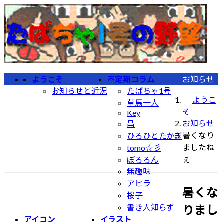
コ
ナ
ン
ビ
テ
ゲ
ン
ー
ツ
シ
へ
ョ
ようこそ
不定期コラム
お知らせ
ス
ン
お知らせと近況
たばちゃ1号
キ
に
ようこ
草馬一人
ッ
移
そ
Key
プ
動
お知らせ
昌
暑くなり
ひろひとたかぎ
ましたね
tomo☆彡
ぇ
ぽろろん
無趣味
アピラ
暑くな
桜子
りまし
書き人知らず
アイコン
イラスト