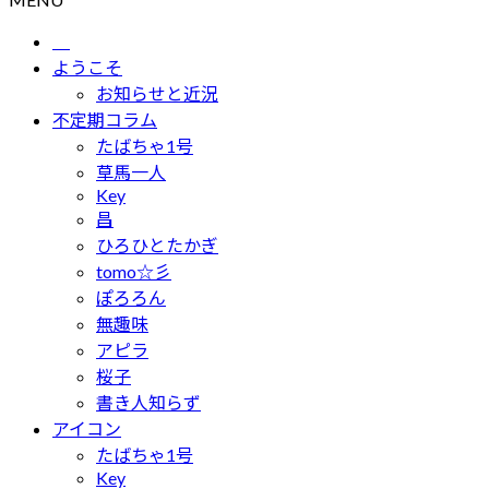
ようこそ
お知らせと近況
不定期コラム
たばちゃ1号
草馬一人
Key
昌
ひろひとたかぎ
tomo☆彡
ぽろろん
無趣味
アピラ
桜子
書き人知らず
アイコン
たばちゃ1号
Key