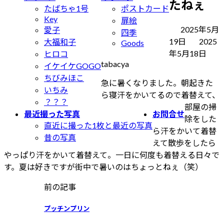
たねぇ
たばちゃ1号
ポストカード
Key
扉絵
2025年5月
愛子
四季
最
19日
2025
大福和子
Goods
終
年5月18日
ヒロコ
tabacya
更
イケイケGOGO
新
ちびみほこ
急に暑くなりました。朝起きた
日
いちみ
ら寝汗をかいてるので着替えて、
時
？？？
部屋の掃
:
最近撮った写真
お問合せ
除をした
直近に撮った1枚と最近の写真
ら汗をかいて着替
昔の写真
えて散歩をしたら
やっぱり汗をかいて着替えて。一日に何度も着替える日々で
す。夏は好きですが街中で暑いのはちょっとねぇ（笑）
前の記事
プッチンプリン