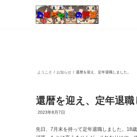
コ
ナ
ン
ビ
テ
ゲ
ン
ー
ツ
シ
へ
ョ
ス
ン
キ
に
ッ
移
プ
動
ようこそ
お知らせ
還暦を迎え、定年退職しました。
還暦を迎え、定年退職
最
2023年8月7日
終
更
新
先日、7月末を持って定年退職しました。18歳
日