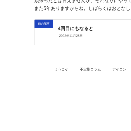
頑張ったとは言えませんが、それなりにやっ
時
:
まだ5年ありますからね。しばらくはおとな
前の記事
4回目にもなると
2022年11月28日
ようこそ
不定期コラム
アイコン