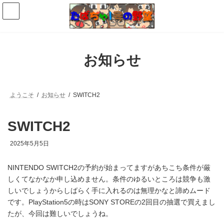
コ
ナ
ン
ビ
テ
ゲ
ン
ー
ツ
シ
へ
ョ
お知らせ
ス
ン
キ
に
ッ
移
プ
動
ようこそ
お知らせ
SWITCH2
SWITCH2
最
2025年5月5日
終
更
NINTENDO SWITCH2の予約が始まってますがあちこち条件が厳
新
日
しくてなかなか申し込めません。条件のゆるいところは競争も激
時
しいでしょうからしばらく手に入れるのは無理かなと諦めムード
:
です。PlayStation5の時はSONY STOREの2回目の抽選で買えまし
たが、今回は難しいでしょうね。