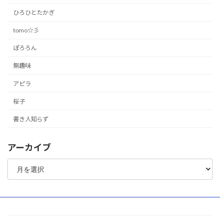
ひろひとたかぎ
tomo☆彡
ぽろろん
無趣味
アピラ
桜子
書き人知らず
アーカイブ
ア
ー
カ
イ
ブ