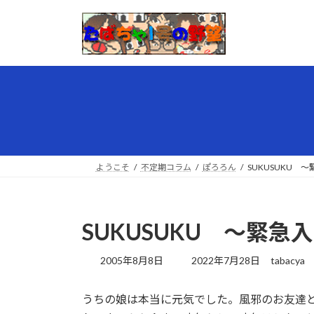
コ
ナ
ン
ビ
テ
ゲ
ン
ー
ツ
シ
へ
ョ
ス
ン
キ
に
ッ
移
プ
動
ようこそ
不定期コラム
ぽろろん
SUKUSUKU 
SUKUSUKU 〜緊
最
2005年8月8日
2022年7月28日
tabacya
終
更
うちの娘は本当に元気でした。風邪のお友達
新