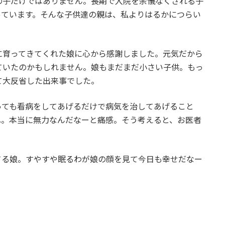
の子だけではありません。長期で入院を余儀なくされる子
っています。そんな子供達の親は、私よりはるかにつらい
に育ってきてくれた娘に心から感謝しました。元気だから
ていたのかもしれません。娘もまだまだ小さい子供。もっ
て大反省した出来事でした。
っても看病をしてあげるだけで病気を治してあげること
ね。本当に無力なんだなーと痛感。そう考えると、お医者
てる娘。すやすや眠るわが娘の顔を見て今日も幸せだなー