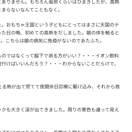
とありません。もちろん風邪くらいはひまきしたが、高熱
とまらないなんてこともなく。
た。おもちゃ王国という子どもにとってはまさに天国のテ
った日の晩、初めての高熱をだしました。娘の体を触ると
5度。こちらは娘の病気に免疫がないのであたふた。
るのではなくって脇下で測る方がいい？・・・イオン飲料
院行けばいいんだろう？・・・わからないことだらけで、
える熱が出て慌てて夜間休日診療に駆け込み、それから救
。
ックも大きく涙が出てきました。周りの景色も違って見え