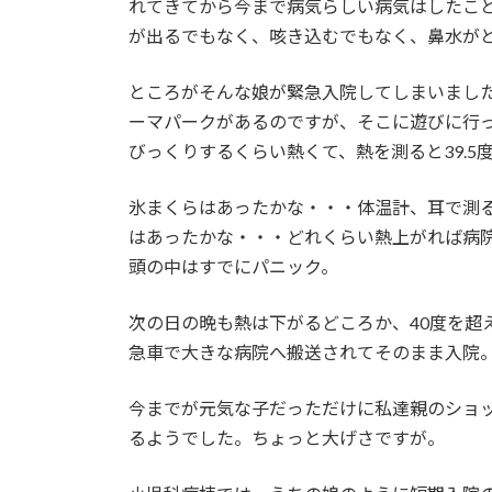
日
れてきてから今まで病気らしい病気はしたこ
時
が出るでもなく、咳き込むでもなく、鼻水が
:
ところがそんな娘が緊急入院してしまいまし
ーマパークがあるのですが、そこに遊びに行
びっくりするくらい熱くて、熱を測ると39.
氷まくらはあったかな・・・体温計、耳で測
はあったかな・・・どれくらい熱上がれば病
頭の中はすでにパニック。
次の日の晩も熱は下がるどころか、40度を超
急車で大きな病院へ搬送されてそのまま入院
今までが元気な子だっただけに私達親のショ
るようでした。ちょっと大げさですが。