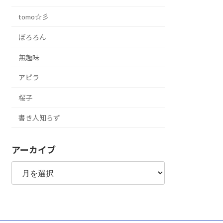
tomo☆彡
ぽろろん
無趣味
アピラ
桜子
書き人知らず
アーカイブ
ア
ー
カ
イ
ブ