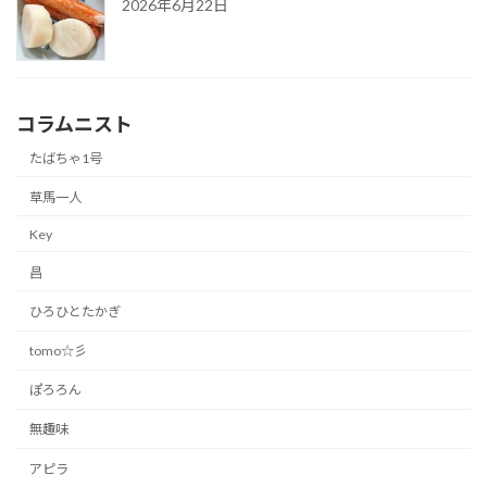
2026年6月22日
コラムニスト
たばちゃ1号
草馬一人
Key
昌
ひろひとたかぎ
tomo☆彡
ぽろろん
無趣味
アピラ