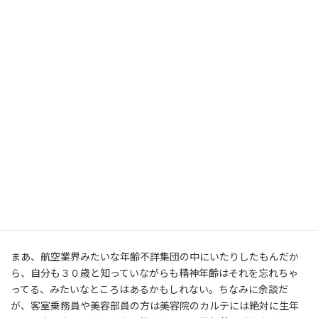
「えっ！ウソ！見えないねー！」
またまたぁ～。そんなお世辞はいくらでも言えるもんね。
「いやいやー。もうお肌も何もかも衰えちゃってますよ」
「いやっ、マジでお世辞じゃなくて俺アピラさんは今年２７にな
るってぐらいかとずーっと思ってたよ」
実はこれは正直内心かなりむちゃくちゃ嬉しかった。
私というのは単純で信じやすい生き物だとは思うけど、こんなこ
と言われたのは初めてだったので嬉しかった。だって、今まで実年
齢より若く見られたことってなかった。むしろ２０歳ぐらいのと
きから大人びて見られることのほうが多かったから、３０になっ
て実際より若く見られるとは思いもしなかった。
まあ、航空業界みたいな年齢不詳集団の中にいたりしたもんだか
ら、自分も３０歳と知っていながらも精神年齢はそれを忘れちゃ
ってる、みたいなところはあるかもしれない。ちなみに余談だ
が、客室乗務員や美容部員の方は美容院のカルテには絶対に生年