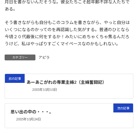
月日を書かないんだそうな。彼女たちこそ超年齢不詳な人たちで
ある。
そう書きながらも自分もこのコラムを書きながら、やっと自分は
いくつになるのかってのを再認識した気がする。普通のひとなら
今頃２０代最後に何をするか！みたいにめちゃくちゃ焦るんだろ
うけど、私はやっぱりすごくマイペースなのかもしれない。
アピラ
カテゴリー
前の記事
あーあこがれの専業主婦2（主婦奮闘記）
2005年10月10日
次の記事
思い出の中の・・・。
2005年10月24日