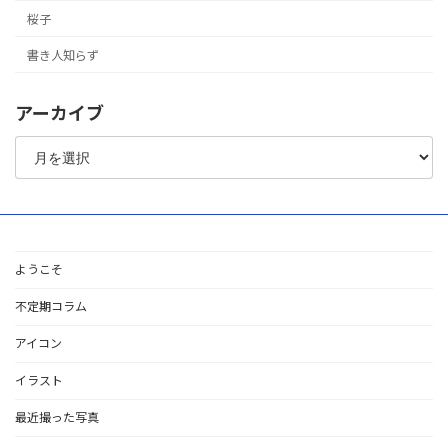
桜子
書き人知らず
アーカイブ
ア
ー
カ
イ
ブ
ようこそ
不定期コラム
アイコン
イラスト
最近撮った写真