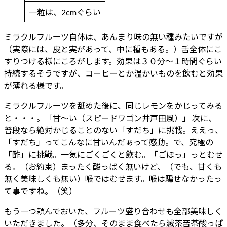
一粒は、2cmぐらい
ミラクルフルーツ自体は、あんまり味の無い種みたいですが
（実際には、皮と実があって、中に種もある。）舌全体にこ
すりつける様にころがします。効果は３０分～１時間ぐらい
持続するそうですが、コーヒーとか温かいものを飲むと効果
が薄れる様です。
ミラクルフルーツを舐めた後に、同じレモンをかじってみる
と・・・。「甘～い（スピードワゴン井戸田風）」 次に、
普段なら絶対かじることのない「すだち」に挑戦。ええっ、
「すだち」ってこんなに甘いんだぁって感動。で、究極の
「酢」に挑戦。一気にごくごくと飲む。「ごほっ」っとむせ
る。（お約束）まったく酸っぱく無いけど、（でも、甘くも
無く美味しくも無い）喉ではむせます。喉は騙せなかったっ
て事ですね。（笑）
もう一つ頼んでおいた、フルーツ盛り合わせも全部美味しく
いただきました。（多分、そのまま食べたら滅茶苦茶酸っぱ