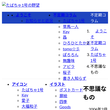
コ
ナ
ン
ビ
ようこそ
不定期コラム
不定期コ
テ
ゲ
お知らせと近況
たばちゃ1号
ラム
ン
ー
草馬一人
ツ
シ
ようこ
Key
へ
ョ
そ
昌
ス
ン
不定期コ
ひろひとたかぎ
キ
に
ラム
tomo☆彡
ッ
移
たばちゃ
ぽろろん
プ
動
1号
無趣味
不思議な
アピラ
もの
桜子
書き人知らず
アイコン
イラスト
不思議な
たばちゃ1号
ポストカード
Key
扉絵
もの
愛子
四季
大福和子
Goods
2006年2月