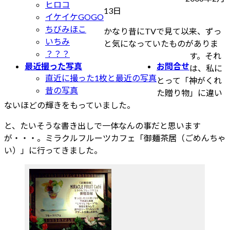
ヒロコ
最
13日
イケイケGOGO
終
ちびみほこ
かなり昔にTVで見て以来、ずっ
更
いちみ
と気になっていたものがありま
新
？？？
す。それ
日
最近撮った写真
お問合せ
は、私に
時
直近に撮った1枚と最近の写真
とって「神がくれ
:
昔の写真
た贈り物」に違い
ないほどの輝きをもっていました。
と、たいそうな書き出しで一体なんの事だと思います
が・・・。ミラクルフルーツカフェ「御麺茶居（ごめんちゃ
い）」に行ってきました。