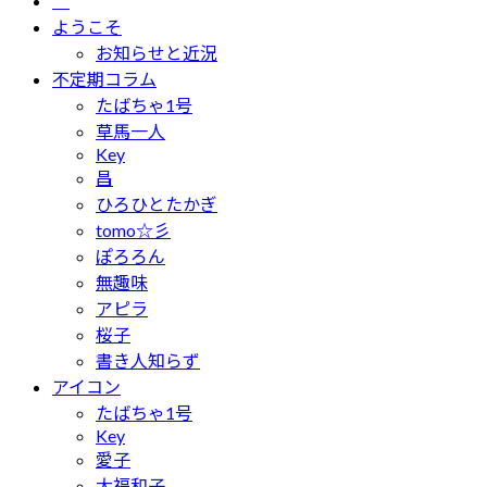
ようこそ
お知らせと近況
不定期コラム
たばちゃ1号
草馬一人
Key
昌
ひろひとたかぎ
tomo☆彡
ぽろろん
無趣味
アピラ
桜子
書き人知らず
アイコン
たばちゃ1号
Key
愛子
大福和子