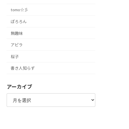
tomo☆彡
ぽろろん
無趣味
アピラ
桜子
書き人知らず
アーカイブ
ア
ー
カ
イ
ブ