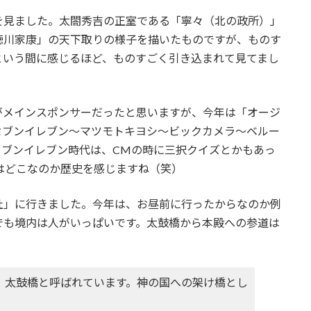
を見ました。太閤秀吉の正室である「寧々（北の政所）」
徳川家康」の天下取りの様子を描いたものですが、ものす
という間に感じるほど、ものすごく引き込まれて見てまし
がメインスポンサーだったと思いますが、今年は「オージ
セブンイレブン～マツモトキヨシ～ビックカメラ～ベルー
セブンイレブン時代は、CMの時に三択クイズとかもあっ
はどこなのか歴史を感じますね（笑）
社」に行きました。今年は、お昼前に行ったからなのか例
でも境内は人がいっぱいです。太鼓橋から本殿への参道は
、太鼓橋と呼ばれています。神の国への架け橋とし