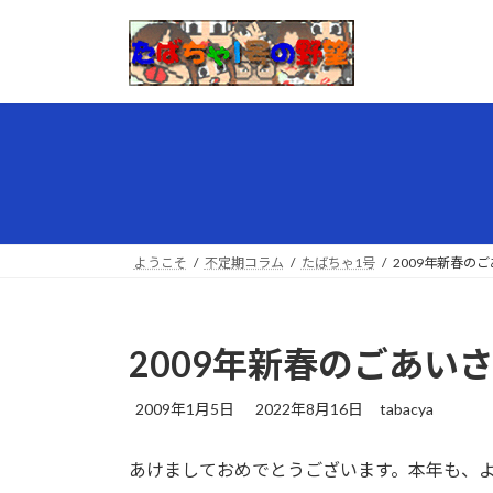
コ
ナ
ン
ビ
テ
ゲ
ン
ー
ツ
シ
へ
ョ
ス
ン
キ
に
ッ
移
プ
動
ようこそ
不定期コラム
たばちゃ1号
2009年新春の
2009年新春のごあい
最
2009年1月5日
2022年8月16日
tabacya
終
更
あけましておめでとうございます。本年も、
新