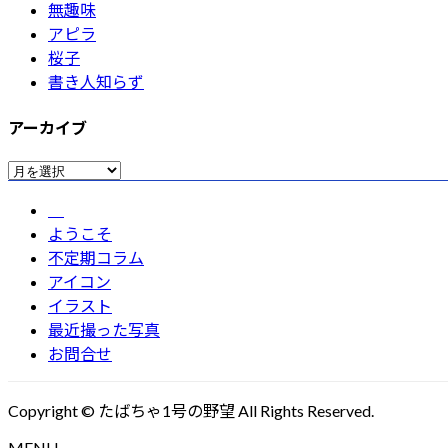
無趣味
アピラ
桜子
書き人知らず
アーカイブ
ア
ー
カ
ようこそ
イ
不定期コラム
ブ
アイコン
イラスト
最近撮った写真
お問合せ
Copyright © たばちゃ1号の野望 All Rights Reserved.
MENU