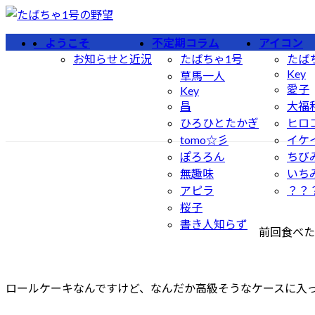
コ
ナ
ン
ビ
ようこそ
不定期コラム
アイコン
テ
ゲ
お知らせと近況
たばちゃ1号
たば
ン
ー
Key
草馬一人
ツ
シ
愛子
Key
へ
ョ
昌
大福
ス
ン
ひろひとたかぎ
ヒロ
キ
に
tomo☆彡
イケ
ッ
移
ぽろろん
ちび
プ
動
無趣味
いち
アピラ
？？
桜子
書き人知らず
前回食べた
ロールケーキなんですけど、なんだか高級そうなケースに入