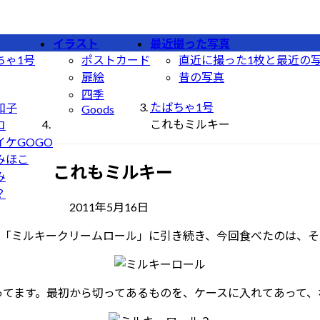
イラスト
最近撮った写真
ちゃ1号
ポストカード
直近に撮った1枚と最近の
扉絵
昔の写真
四季
たばちゃ1号
和子
Goods
これもミルキー
コ
イケGOGO
みほこ
これもミルキー
み
？
最
2011年5月16日
終
「ミルキークリームロール」に引き続き、今回食べたのは、そ
更
新
日
時
ってます。最初から切ってあるものを、ケースに入れてあって、
: