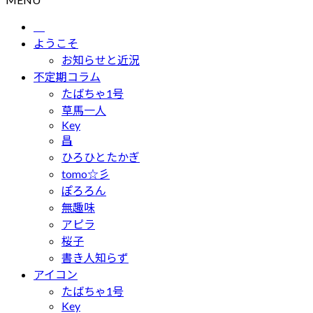
ようこそ
お知らせと近況
不定期コラム
たばちゃ1号
草馬一人
Key
昌
ひろひとたかぎ
tomo☆彡
ぽろろん
無趣味
アピラ
桜子
書き人知らず
アイコン
たばちゃ1号
Key