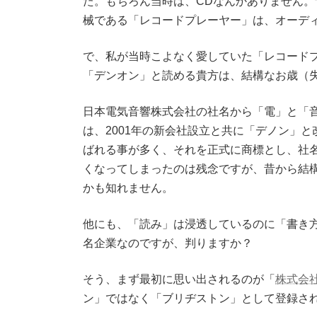
た。もちろん当時は、CDなんかありません
時
:
械である「レコードプレーヤー」は、オーデ
で、私が当時こよなく愛していた「レコードプ
「デンオン」と読める貴方は、結構なお歳（
日本電気音響株式会社の社名から「電」と「音
は、2001年の新会社設立と共に「デノン」
ばれる事が多く、それを正式に商標とし、社
くなってしまったのは残念ですが、昔から結
かも知れません。
他にも、「読み」は浸透しているのに「書き
名企業なのですが、判りますか？
そう、まず最初に思い出されるのが「
株式会
ン」ではなく「ブリヂストン」として登録さ