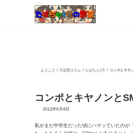
コ
ナ
ン
ビ
テ
ゲ
ン
ー
ツ
シ
へ
ョ
ス
ン
キ
に
ッ
移
プ
動
ようこそ
不定期コラム
たばちゃ1号
コンポとキヤノ
コンポとキヤノンとSM
最
2012年6月4日
終
更
新
私がまだ中学生だった頃にハマッていたのが
日