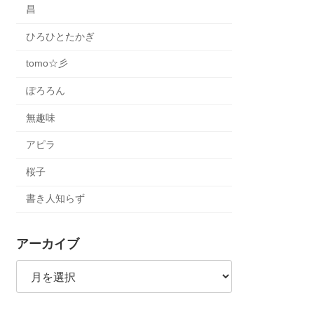
昌
ひろひとたかぎ
tomo☆彡
ぽろろん
無趣味
アピラ
桜子
書き人知らず
アーカイブ
ア
ー
カ
イ