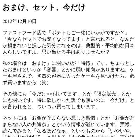
おまけ、セット、今だけ
最
2012年12月10日
終
ファストフード店で「ポテトもご一緒にいかがですか？」
更
「今ならセットでお安くなってます」と言われると、なんだ
新
か頼まないと損した気分になるのは、典型的・平均的な日本
日
人らしいですよ。思い当たる事はありませんか？
時
:
私の場合は「おまけ」に弱いのが「特徴」です。ちょっとし
たおまけというか「容器」とかに弱い傾向がありますね。ケ
ーキ屋さんで、陶器の容器に入ったケーキを見つけたら、必
ず買いますから（笑）
その他にも「今だけ○○付いてます」とか「限定販売」とか
にも弱いです。特に欲しかった訳でも無いのに「今だけ」と
か言われると、ついつい買ってしまいます。
ネットには「お金が貯まらない悪しき習慣」とか「お金が貯
まらない人の共通点」とかいう情報が溢れています。実際、
読んでみると「なるほどなぁ」というものから「いやいや、