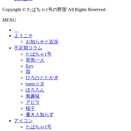
Copyright © たばちゃ1号の野望 All Rights Reserved.
MENU
ようこそ
お知らせと近況
不定期コラム
たばちゃ1号
草馬一人
Key
昌
ひろひとたかぎ
tomo☆彡
ぽろろん
無趣味
アピラ
桜子
書き人知らず
アイコン
たばちゃ1号