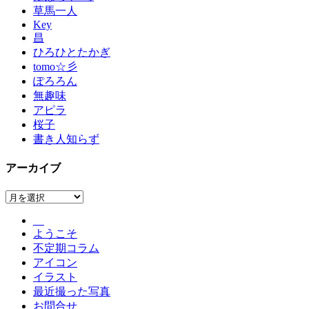
草馬一人
Key
昌
ひろひとたかぎ
tomo☆彡
ぽろろん
無趣味
アピラ
桜子
書き人知らず
アーカイブ
ア
ー
カ
ようこそ
イ
不定期コラム
ブ
アイコン
イラスト
最近撮った写真
お問合せ