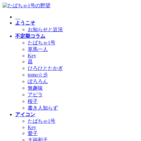
コ
ナ
ン
ビ
テ
ゲ
ようこそ
ン
ー
お知らせと近況
ツ
シ
不定期コラム
へ
ョ
たばちゃ1号
ス
ン
草馬一人
キ
に
Key
ッ
移
昌
プ
動
ひろひとたかぎ
tomo☆彡
ぽろろん
無趣味
アピラ
桜子
書き人知らず
アイコン
たばちゃ1号
Key
愛子
大福和子