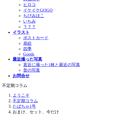
ヒロコ
イケイケGOGO
ちびみほこ
いちみ
？？？
イラスト
ポストカード
扉絵
四季
Goods
最近撮った写真
直近に撮った1枚と最近の写真
昔の写真
お問合せ
不定期コラム
ようこそ
不定期コラム
たばちゃ1号
おまけ、セット、今だけ