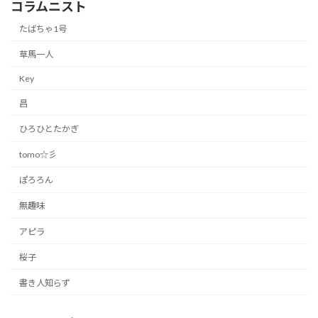
コラムニスト
たばちゃ1号
草馬一人
Key
昌
ひろひとたかぎ
tomo☆彡
ぽろろん
無趣味
アピラ
桜子
書き人知らず