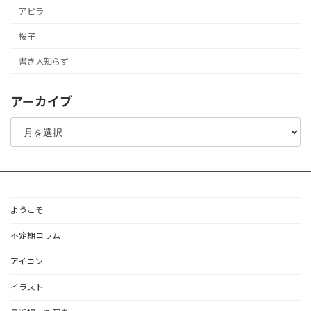
アピラ
桜子
書き人知らず
アーカイブ
ア
ー
カ
イ
ブ
ようこそ
不定期コラム
アイコン
イラスト