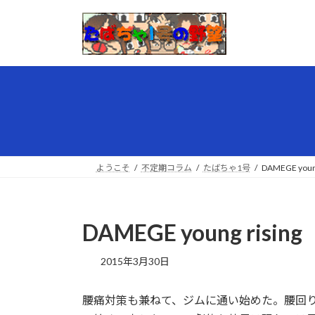
コ
ナ
ン
ビ
テ
ゲ
ン
ー
ツ
シ
へ
ョ
ス
ン
キ
に
ッ
移
プ
動
ようこそ
不定期コラム
たばちゃ1号
DAMEGE young
DAMEGE young rising
最
2015年3月30日
終
更
腰痛対策も兼ねて、ジムに通い始めた。腰回
新