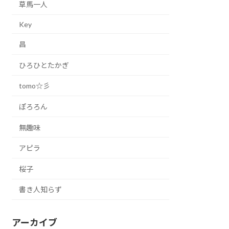
草馬一人
Key
昌
ひろひとたかぎ
tomo☆彡
ぽろろん
無趣味
アピラ
桜子
書き人知らず
アーカイブ