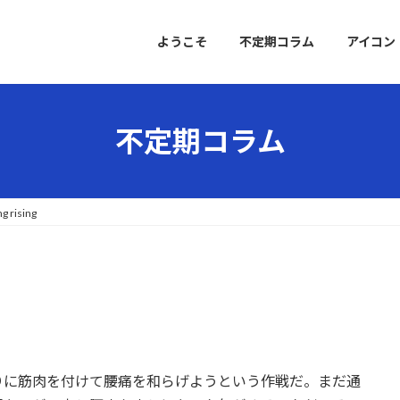
ようこそ
不定期コラム
アイコン
不定期コラム
 rising
りに筋肉を付けて腰痛を和らげようという作戦だ。まだ通