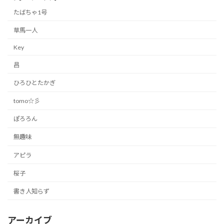
たばちゃ1号
草馬一人
Key
昌
ひろひとたかぎ
tomo☆彡
ぽろろん
無趣味
アピラ
桜子
書き人知らず
アーカイブ