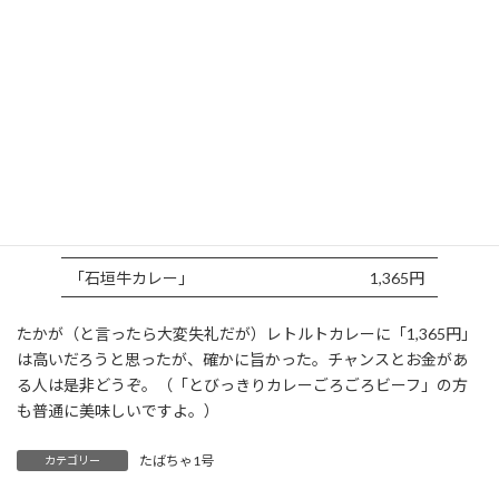
いや、流石「石垣牛」を売りにするだけあって、大きめのお肉がご
ろごろっと沢山入っている。
どちらも、コンセプトの違うカレーなので、単純に比較出来無い
が、さくっと食べたいなら「とびっきりカレーごろごろビーフ」
で、じっくり味わいたいなら「石垣牛カレー」だろう。
その違いは？もちろん味も違うが、そのお値段も驚くほど違う。
「とびっきりカレーごろごろビーフ」
575円
「石垣牛カレー」
1,365円
たかが（と言ったら大変失礼だが）レトルトカレーに「1,365円」
は高いだろうと思ったが、確かに旨かった。チャンスとお金があ
る人は是非どうぞ。（「とびっきりカレーごろごろビーフ」の方
も普通に美味しいですよ。）
たばちゃ1号
カテゴリー