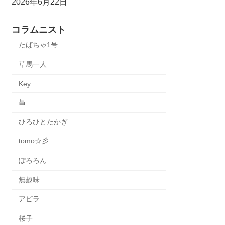
2026年6月22日
コラムニスト
たばちゃ1号
草馬一人
Key
昌
ひろひとたかぎ
tomo☆彡
ぽろろん
無趣味
アピラ
桜子