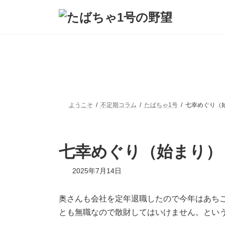
コ
ナ
ン
ビ
テ
ゲ
ン
ー
ツ
シ
へ
ョ
ス
ン
キ
に
ッ
移
プ
動
ようこそ
不定期コラム
たばちゃ1号
七幸めぐり（
七幸めぐり（始まり）
最
2025年7月14日
終
更
新
奥さんも会社を定年退職したので今年はあちこ
日
とも無職なので散財してはいけません。とい
時
: