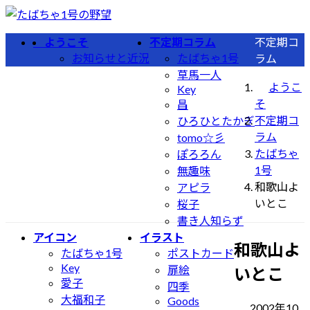
コ
ナ
ン
ビ
ようこそ
不定期コラム
不定期コ
テ
ゲ
お知らせと近況
たばちゃ1号
ラム
ン
ー
草馬一人
ツ
シ
ようこ
Key
へ
ョ
そ
昌
ス
ン
不定期コ
ひろひとたかぎ
キ
に
ラム
tomo☆彡
ッ
移
たばちゃ
ぽろろん
プ
動
1号
無趣味
和歌山よ
アピラ
いとこ
桜子
書き人知らず
アイコン
イラスト
和歌山よ
たばちゃ1号
ポストカード
Key
扉絵
いとこ
愛子
四季
大福和子
Goods
2002年10