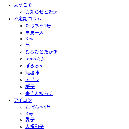
ようこそ
お知らせと近況
不定期コラム
たばちゃ1号
草馬一人
Key
昌
ひろひとたかぎ
tomo☆彡
ぽろろん
無趣味
アピラ
桜子
書き人知らず
アイコン
たばちゃ1号
Key
愛子
大福和子