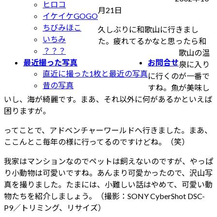
ヒロコ
最
月21日
イケイケGOGO
終
ちびみほこ
久しぶりに和歌山に行きまし
更
いちみ
た。疲れてるかなと思ったら和
新
？？？
歌山の温
日
最近撮った写真
お問合せ
泉に入り
時
直近に撮った1枚と最近の写真
に行くのが一番で
:
昔の写真
すね。魚が美味し
いし、海が綺麗です。まあ、それ以外に何があるかといえば
困りますが。
ってことで、アドベンチャーワールドへ行きました。まあ、
ここんとこ毎年の様に行ってるのですけどね。（笑）
我家はマンションなのでペットは飼えないのですが、やっぱ
り小動物は可愛いですね。あんまり可愛かったので、沢山写
真を撮りました。たまには、小難しい話はやめて、可愛い動
物たちを紹介しましょう。（撮影：SONY CyberShot DSC-
P9／トリミング、リサイズ）