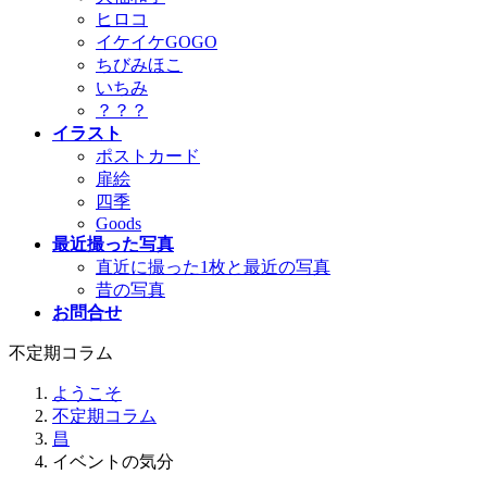
ヒロコ
イケイケGOGO
ちびみほこ
いちみ
？？？
イラスト
ポストカード
扉絵
四季
Goods
最近撮った写真
直近に撮った1枚と最近の写真
昔の写真
お問合せ
不定期コラム
ようこそ
不定期コラム
昌
イベントの気分