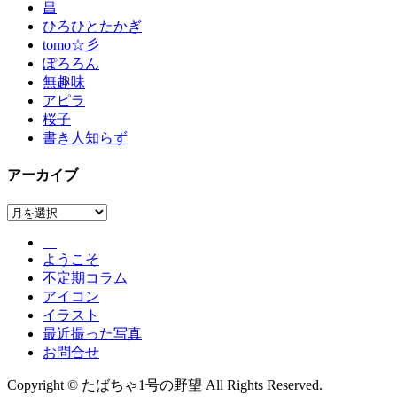
昌
ひろひとたかぎ
tomo☆彡
ぽろろん
無趣味
アピラ
桜子
書き人知らず
アーカイブ
ア
ー
カ
ようこそ
イ
不定期コラム
ブ
アイコン
イラスト
最近撮った写真
お問合せ
Copyright © たばちゃ1号の野望 All Rights Reserved.