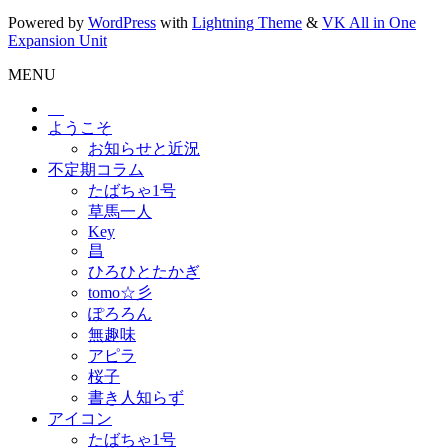
Powered by
WordPress
with
Lightning Theme
&
VK All in One
Expansion Unit
MENU
ようこそ
お知らせと近況
不定期コラム
たばちゃ1号
草馬一人
Key
昌
ひろひとたかぎ
tomo☆彡
ぽろろん
無趣味
アピラ
桜子
書き人知らず
アイコン
たばちゃ1号