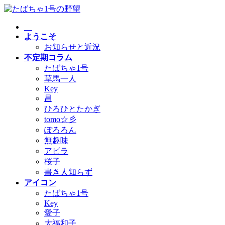
コ
ナ
ン
ビ
テ
ゲ
ようこそ
ン
ー
お知らせと近況
ツ
シ
不定期コラム
へ
ョ
たばちゃ1号
ス
ン
草馬一人
キ
に
Key
ッ
移
昌
プ
動
ひろひとたかぎ
tomo☆彡
ぽろろん
無趣味
アピラ
桜子
書き人知らず
アイコン
たばちゃ1号
Key
愛子
大福和子