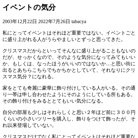
イベントの気分
最
2003年12月22日
2022年7月26日
tabacya
終
私にとってイベントはそれほど重要ではない。イベントごと
更
に盛り上がれる人がうらやましいとずっと思ってきた。
新
日
クリスマスだからといってそんなに盛り上がることもないの
時
だが、せっかくなので、そのような気分になってみてもいい
:
か、もしくは、なったほうがいいのではないか…と思い街に
出るとあちらこちらでちかちかとしていて、それなりにクリ
スマス気分？になれる。
家をとても奇麗に豪華に飾り付けしている人がいる。その通
り一帯は申し合わせたようにそのようにしている所もある。
その飾り付けをみるととてもいい気分になる。
自分の部屋も少しはそれらしくと思い２年ほど前に３００円
くらいの小さいツリーを購入し、飾りをつけて飾ったが、そ
れ以来登場していない。
クリスマスだけでなく私にとってイベントはそれほど重要な