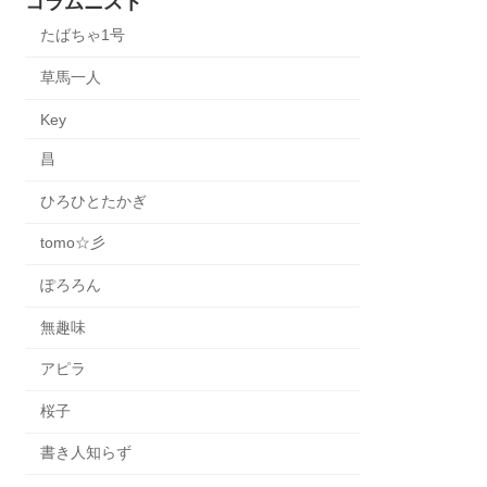
コラムニスト
たばちゃ1号
草馬一人
Key
昌
ひろひとたかぎ
tomo☆彡
ぽろろん
無趣味
アピラ
桜子
書き人知らず