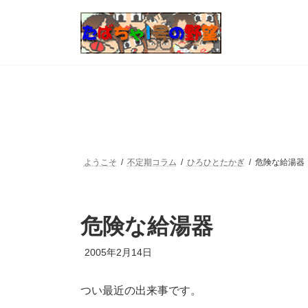
コ
ナ
ン
ビ
テ
ゲ
ン
ー
ツ
シ
へ
ョ
ス
ン
キ
に
ッ
移
プ
動
ようこそ
不定期コラム
ひろひとたかぎ
危険な給湯器
危険な給湯器
最
2005年2月14日
終
更
新
つい最近の出来事です。
日