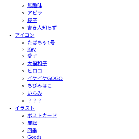
無趣味
アピラ
桜子
書き人知らず
アイコン
たばちゃ1号
Key
愛子
大福和子
ヒロコ
イケイケGOGO
ちびみほこ
いちみ
？？？
イラスト
ポストカード
扉絵
四季
Goods