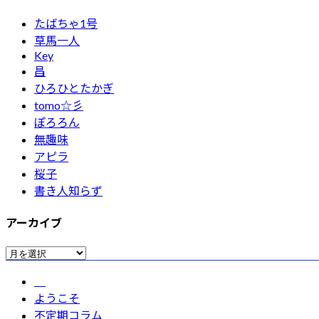
たばちゃ1号
草馬一人
Key
昌
ひろひとたかぎ
tomo☆彡
ぽろろん
無趣味
アピラ
桜子
書き人知らず
アーカイブ
ア
ー
カ
ようこそ
イ
不定期コラム