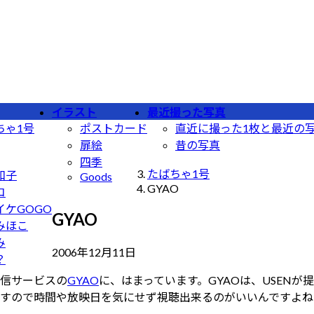
イラスト
最近撮った写真
ちゃ1号
ポストカード
直近に撮った1枚と最近の
扉絵
昔の写真
四季
たばちゃ1号
和子
Goods
GYAO
コ
イケGOGO
GYAO
みほこ
み
最
2006年12月11日
？
終
信サービスの
GYAO
に、はまっています。GYAOは、USEN
更
すので時間や放映日を気にせず視聴出来るのがいいんですよね
新