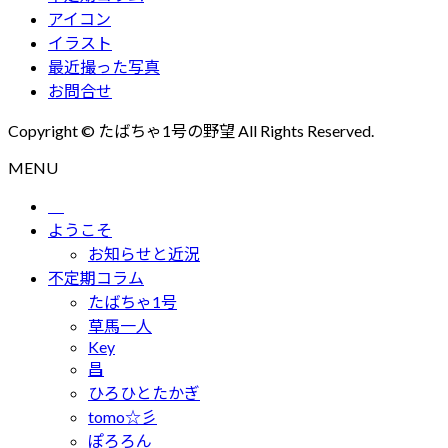
ブ
アイコン
イラスト
最近撮った写真
お問合せ
Copyright © たばちゃ1号の野望 All Rights Reserved.
MENU
ようこそ
お知らせと近況
不定期コラム
たばちゃ1号
草馬一人
Key
昌
ひろひとたかぎ
tomo☆彡
ぽろろん