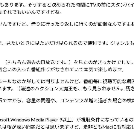
日
もあります。そうすると決められた時間にTVの前にスタンバ
時
はそれでもいいんですけどね。
:
もいんですけど、借りに行ったり返しに行くのが面倒なんですよ
で、見たいときに見たいだけ見られるので便利です。ジャンル
」（もちろん過去の再放送です。）を見たのがきっかけでした
気合いの入った番組作りがなされていて本気で楽しめます。
ルールなのか詳しくは判りませんけど、番組毎に視聴可能な期
います。（前述のハクション大魔王も、もう見られません。残
訳ですから、容量の問題や、コンテンツが増え過ぎた場合の検
oft Windows Media Player 9以上」が視聴条件
れは根が深い問題だとは思いますけど、是非ともMacにも対応