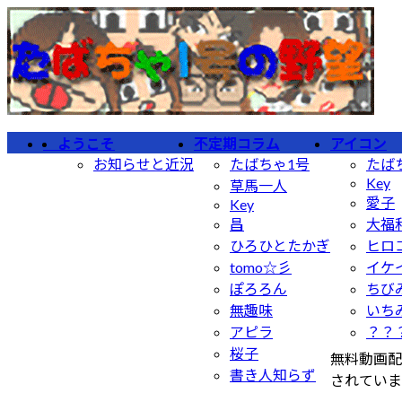
コ
ナ
ン
ビ
テ
ゲ
ン
ー
ツ
シ
へ
ョ
ようこそ
不定期コラム
アイコン
ス
ン
お知らせと近況
たばちゃ1号
たば
キ
に
Key
草馬一人
ッ
移
愛子
Key
プ
動
昌
大福
ひろひとたかぎ
ヒロ
tomo☆彡
イケ
ぽろろん
ちび
無趣味
いち
アピラ
？？
桜子
無料動画配
書き人知らず
されていま