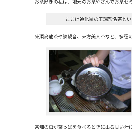
日
お茶好きの私は、地元のお茶やさんでお茶セ
時
:
ここは迪化街の王瑞珍名茶とい
凍頂烏龍茶や鉄観音、東方美人茶など、多種
茶畑の虫が葉っぱを食べるときに出る甘い汁に