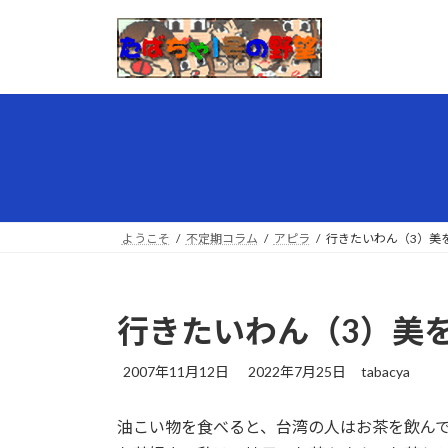
コ
ナ
ン
ビ
テ
ゲ
ン
ー
ツ
シ
へ
ョ
ス
ン
キ
に
ッ
移
プ
動
ようこそ
不定期コラム
アピラ
行きたいわん（3）美
行きたいわん（3）美
最
2007年11月12日
2022年7月25日
tabacya
終
更
油こい物を食べると、台湾の人はお茶を飲ん
新