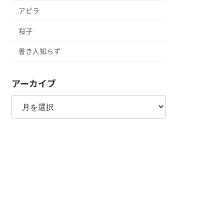
アピラ
桜子
書き人知らず
アーカイブ
ア
ー
カ
イ
ブ