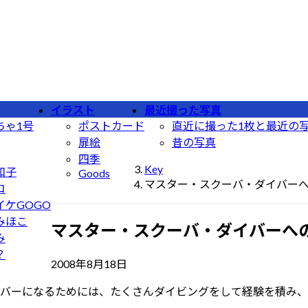
イラスト
最近撮った写真
ちゃ1号
ポストカード
直近に撮った1枚と最近の
扉絵
昔の写真
四季
Key
和子
Goods
マスター・スクーバ・ダイバーへ
コ
イケGOGO
みほこ
マスター・スクーバ・ダイバーへ
み
？
最
2008年8月18日
終
バーになるためには、たくさんダイビングをして経験を積み、
更