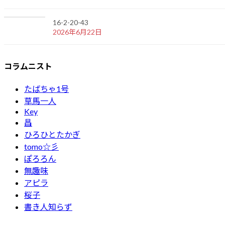
16-2-20-43
2026年6月22日
コラムニスト
たばちゃ1号
草馬一人
Key
昌
ひろひとたかぎ
tomo☆彡
ぽろろん
無趣味
アピラ
桜子
書き人知らず