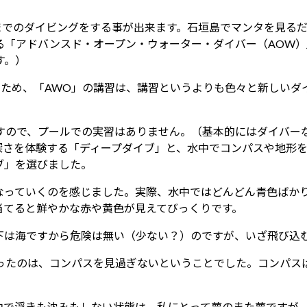
新
日
mまでのダイビングをする事が出来ます。石垣島でマンタを見る
時
る「アドバンスド・オープン・ウォーター・ダイバー（AOW
:
す。）
のため、「AWO」の講習は、講習というよりも色々と新しいダ
すので、プールでの実習はありません。（基本的にはダイバー
の深さを体験する「ディープダイブ」と、水中でコンパスや地形
ブ」を選びました。
なっていくのを感じました。実際、水中ではどんどん青色ばか
当てると鮮やかな赤や黄色が見えてびっくりです。
下は海ですから危険は無い（少ない？）のですが、いざ飛び込
ったのは、コンパスを見過ぎないということでした。コンパス
中で浮きも沈みもしない状態は、私にとって夢のまた夢ですが