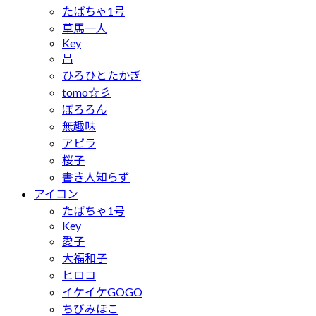
たばちゃ1号
草馬一人
Key
昌
ひろひとたかぎ
tomo☆彡
ぽろろん
無趣味
アピラ
桜子
書き人知らず
アイコン
たばちゃ1号
Key
愛子
大福和子
ヒロコ
イケイケGOGO
ちびみほこ