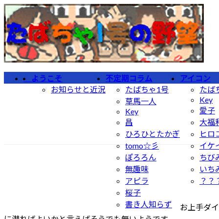
コ
ナ
ン
ビ
テ
ゲ
ン
ー
ツ
シ
へ
ョ
ようこそ
不定期コラム
アイコン
ス
ン
お知らせと近況
たばちゃ1号
たば
キ
に
Key
草馬一人
ッ
移
愛子
Key
プ
動
昌
大福
ひろひとたかぎ
ヒロ
tomo☆彡
イケ
ぽろろん
ちび
無趣味
いち
アピラ
？？
桜子
書き人知らず
お上手ダイ
に潜ればよいかと言えばそうでも無いようです。