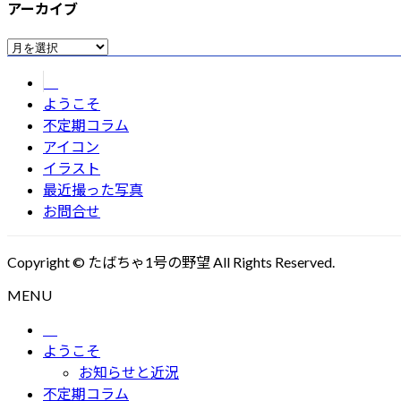
アーカイブ
ア
ー
カ
ようこそ
イ
不定期コラム
ブ
アイコン
イラスト
最近撮った写真
お問合せ
Copyright © たばちゃ1号の野望 All Rights Reserved.
MENU
ようこそ
お知らせと近況
不定期コラム