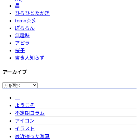
昌
ひろひとたかぎ
tomo☆彡
ぽろろん
無趣味
アピラ
桜子
書き人知らず
アーカイブ
ア
ー
カ
ようこそ
イ
不定期コラム
ブ
アイコン
イラスト
最近撮った写真