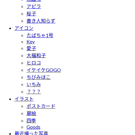
アピラ
桜子
書き人知らず
アイコン
たばちゃ1号
Key
愛子
大福和子
ヒロコ
イケイケGOGO
ちびみほこ
いちみ
？？？
イラスト
ポストカード
扉絵
四季
Goods
最近撮った写真