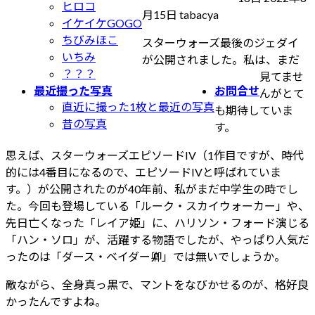
ヒロコ
終
月15日
tabacya
イケイケGOGO
更
ちびみほこ
スターウォーズ最後のジェダイ
新
いちみ
が公開されました。私は、まだ
日
？？？
見てませ
時
最近撮った写真
お問合せ
んがとて
:
直近に撮った1枚と最近の写真
も期待していま
昔の写真
す。
思えば、スターウォーズエピソードIV（1作目ですが、時代
的には4番目になるので、エピソードIVと呼ばれていま
す。）が公開されたのが40年前、私がまだ中学生の時でし
た。今回も登場している「ルーク・スカイウォーカー」や、
先日亡くなった「レイア姫」に、ハリソン・フォード演じる
「ハン・ソロ」が、活躍する物語でしたが、やっぱり人気だ
ったのは「ダース・ベイダー卿」では無いでしょうか。
敵ながら、全身真っ黒で、マントをなびかせるのが、格好良
かったんですよね。