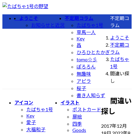
コ
ナ
ン
ビ
ようこそ
不定期コラム
不定期コ
テ
ゲ
お知らせと近況
たばちゃ1号
ラム
ン
ー
草馬一人
ツ
シ
ようこそ
Key
へ
ョ
不定期コ
昌
ス
ン
ラム
ひろひとたかぎ
キ
に
たばちゃ
tomo☆彡
ッ
移
1号
ぽろろん
プ
動
間違い探
無趣味
し
アピラ
桜子
書き人知らず
間違い
アイコン
イラスト
たばちゃ1号
ポストカード
探し
Key
扉絵
愛子
四季
2017年12月
大福和子
Goods
最
18日
2022年8