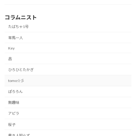
コラムニスト
たばちゃ1号
草馬一人
Key
昌
ひろひとたかぎ
tomo☆彡
ぽろろん
無趣味
アピラ
桜子
書き人知らず