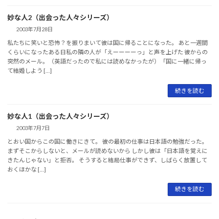
妙な人2（出会った人々シリーズ）
2003年7月28日
私たちに笑いと恐怖？を振りまいて彼は国に帰ることになった。 あと一週間
くらいになったある日私の隣の人が「えーーーーっ」と声を上げた 彼からの
突然のメール。（英語だったので私には読めなかったが）「国に一緒に帰っ
て結婚しよう […]
続きを読む
妙な人1（出会った人々シリーズ）
2003年7月7日
とおい国からこの国に働きにきて。 彼の最初の仕事は日本語の勉強だった。
まずそこからしないと、メールが読めないから しかし彼は「日本語を覚えに
きたんじゃない」と拒否。 そうすると結局仕事ができず、しばらく放置して
おくほかな […]
続きを読む