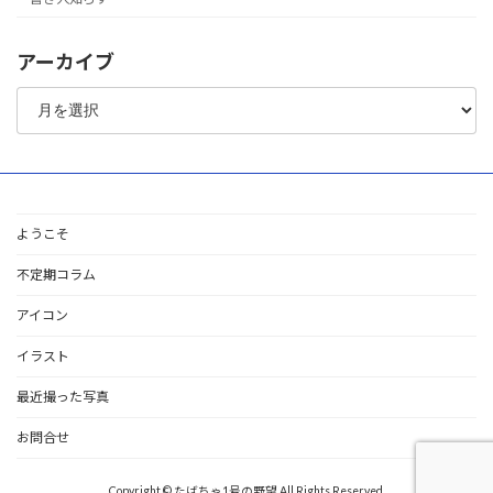
アーカイブ
ア
ー
カ
イ
ブ
ようこそ
不定期コラム
アイコン
イラスト
最近撮った写真
お問合せ
Copyright © たばちゃ1号の野望 All Rights Reserved.