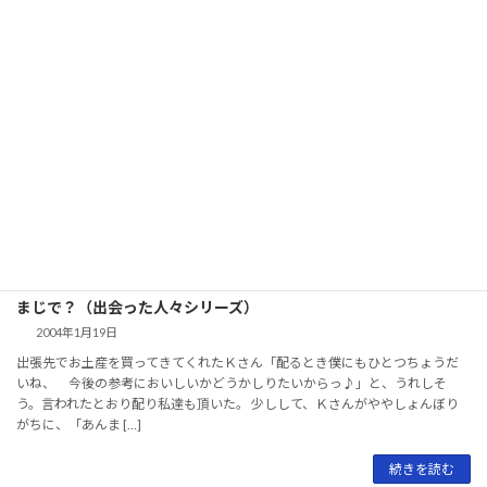
続きを読む
記念・日 〜苦い思い出〜
2004年8月30日
記念日ということでおめでたい内容にしたかったが、考えているうちに苦い
思い出がふつふつとよみがえってきた。 小学生のころ、友達を集めお誕生日
会をするというのが友達同士の決まりごとのようになっていた。楽しいはず
の会、私は何人 […]
続きを読む
まじで？（出会った人々シリーズ）
2004年1月19日
出張先でお土産を買ってきてくれたＫさん「配るとき僕にもひとつちょうだ
いね、 今後の参考においしいかどうかしりたいからっ♪」と、うれしそ
う。言われたとおり配り私達も頂いた。 少しして、Ｋさんがややしょんぼり
がちに、「あんま […]
続きを読む